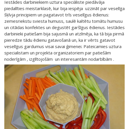
Iestādes darbiniekiem uztura speciāliste piedāvāja
piedalīties meistarklasē, kur bija iespēja uzzināt par veselīga
šķīvja principiem un pagatavot trīs veselīgus ēdienus:
zemesriekstu sviesta humuss, saulē kaltētu tomātu humusu
un citādas konfektes un degustēt garšīgus ēdienus. Iestādes
darbinieki patiešam bija sajusmā un atzīmēja, ka tā bija pirmā
pieredze tādu ēdienu gatavošanā un, ka ir vērts gatavot
veselīgus gardumus visai savai ģimenei. Pateicamies uztura
specialistam un projekta organizatoriem par patiešām
noderīgām , izglītojošām un interesantām nodarbībām .