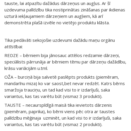
tauste, lai atpazītu dažādus dārzeņus un augļus. Ar šī
uzdevuma palīdzību tika nostiprinātas zināšanas par ikdienas
uzturā iekļaujamiem dārzeņiem un augļiem, kā arī
demonstrēta plašā izvēle no vietējo produktu klāsta.
Tika pedāvāti sekojošie uzdevumi dažādu maņu orgānu
attīstībai:
REDZE – bērniem bija jānosauc attēlos redzamie dārzeņi,
speciālists pārrunāja ar bērniem tēmu par dārzeņu dažādību,
krāsu variācijām u.tml.
OŽA – burciņā bija salvetē paslēpts produkts (piemēram,
mandarīnu miza) ko var saost,bet nevar redzēt. Katrs bērns
smaržoja trauciņu, un tad kad visi to ir izdarījuši, saka
variantus, kas tas varētu būt (vismaz 3 produkti).
TAUSTE – necaurspīdīgā maisā tika ievietots dārzenis
(piemēram, paprika), ko bērni viens pēc otra ar taustes
palīdzību mēģinaja uzminēt, un kad visi to ir izdarījuši, saka
variantus, kas tas varētu būt (vismaz 2 produkti).