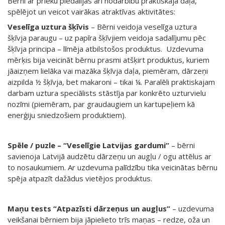
Bērni ar prieku piedalījās arī nodarbību praktiskajā daļā,
spēlējot un veicot vairākas atraktīvas aktivitātes:
Veselīga uztura šķīvis
– Bērni veidoja veselīga uztura
šķīvja paraugu – uz papīra šķīvjiem veidoja sadalījumu pēc
šķīvja principa – līmēja atbilstošos produktus. Uzdevuma
mērķis bija veicināt bērnu prasmi atšķirt produktus, kuriem
jāaizņem lielāka vai mazāka šķīvja daļa, piemēram, dārzeņi
aizpilda ½ šķīvja, bet makaroni – tikai ¼. Paralēli praktiskajam
darbam uztura speciālists stāstīja par konkrēto uzturvielu
nozīmi (piemēram, par graudaugiem un kartupeļiem kā
enerģiju sniedzošiem produktiem).
Spēle / puzle – “Veselīgie Latvijas gardumi”
– bērni
savienoja Latvijā audzētu dārzeņu un augļu / ogu attēlus ar
to nosaukumiem. Ar uzdevuma palīdzību tika veicinātas bērnu
spēja atpazīt dažādus vietējos produktus.
Maņu tests “Atpazīsti dārzeņus un augļus”
– uzdevuma
veikšanai bērniem bija jāpielieto trīs maņas – redze, oža un