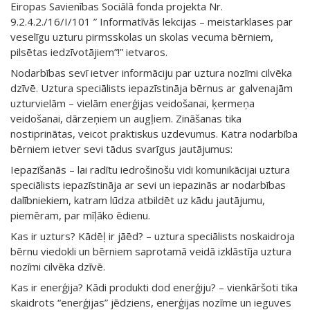
Eiropas Savienības Sociālā fonda projekta Nr.
9.2.4.2./16/I/101 ” Informatīvās lekcijas – meistarklases par
veselīgu uzturu pirmsskolas un skolas vecuma bērniem,
pilsētas iedzīvotājiem”!” ietvaros.
Nodarbības sevī ietver informāciju par uztura nozīmi cilvēka
dzīvē. Uztura speciālists iepazīstināja bērnus ar galvenajām
uzturvielām – vielām enerģijas veidošanai, ķermeņa
veidošanai, dārzeņiem un augļiem. Zināšanas tika
nostiprinātas, veicot praktiskus uzdevumus. Katra nodarbība
bērniem ietver sevi tādus svarīgus jautājumus:
Iepazīšanās – lai radītu iedrošinošu vidi komunikācijai uztura
speciālists iepazīstināja ar sevi un iepazinās ar nodarbības
dalībniekiem, katram lūdza atbildēt uz kādu jautājumu,
piemēram, par mīļāko ēdienu.
Kas ir uzturs? Kādēļ ir jāēd? – uztura speciālists noskaidroja
bērnu viedokli un bērniem saprotamā veidā izklāstīja uztura
nozīmi cilvēka dzīvē.
Kas ir enerģija? Kādi produkti dod enerģiju? – vienkāršoti tika
skaidrots “enerģijas” jēdziens, enerģijas nozīme un ieguves