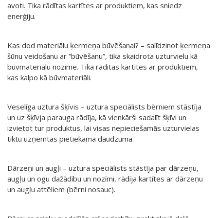
avoti. Tika rādītas kartītes ar produktiem, kas sniedz
enerģiju.
Kas dod materiālu ķermeņa būvēšanai? – salīdzinot ķermeņa
šūnu veidošanu ar “būvēšanu”, tika skaidrota uzturvielu kā
būvmateriālu nozīme. Tika rādītas kartītes ar produktiem,
kas kalpo kā būvmateriāli.
Veselīga uztura šķīvis – uztura speciālists bērniem stāstīja
un uz šķīvja parauga rādīja, kā vienkārši sadalīt šķīvi un
izvietot tur produktus, lai visas nepieciešamās uzturvielas
tiktu uzņemtas pietiekamā daudzumā.
Dārzeņi un augļi – uztura speciālists stāstīja par dārzeņu,
augļu un ogu dažādību un nozīmi, rādīja kartītes ar dārzeņu
un augļu attēliem (bērni nosauc).