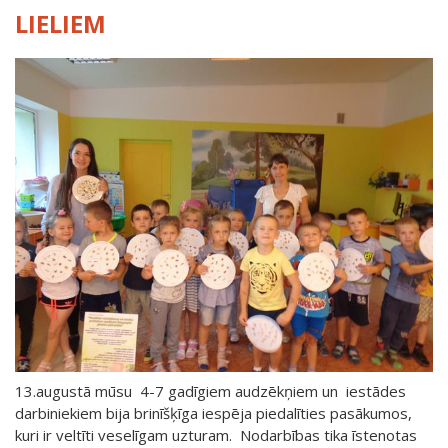
LIELIEM
13.augustā mūsu 4-7 gadīgiem audzēkņiem un iestādes
darbiniekiem bija brinīšķīga iespēja piedalīties pasākumos,
kuri ir veltīti veselīgam uzturam. Nodarbības tika īstenotas