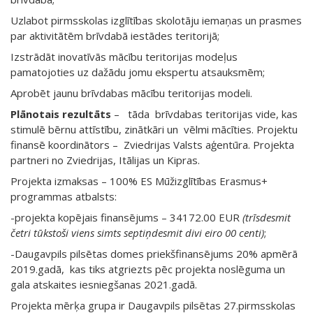
Uzlabot pirmsskolas izglītības skolotāju iemaņas un prasmes
par aktivitātēm brīvdabā iestādes teritorijā;
Izstrādāt inovatīvās mācību teritorijas modeļus
pamatojoties uz dažādu jomu ekspertu atsauksmēm;
Aprobēt jaunu brīvdabas mācību teritorijas modeli.
Plānotais rezultāts
– tāda brīvdabas teritorijas vide, kas
stimulē bērnu attīstību, zinātkāri un vēlmi mācīties. Projektu
finansē koordinātors – Zviedrijas Valsts aģentūra. Projekta
partneri no Zviedrijas, Itālijas un Kipras.
Projekta izmaksas – 100% ES Mūžizglītības Erasmus+
programmas atbalsts:
-projekta kopējais finansējums – 34172.00 EUR
(trīsdesmit
četri tūkstoši viens simts septiņdesmit divi eiro 00 centi)
;
-Daugavpils pilsētas domes priekšfinansējums 20% apmērā
2019.gadā, kas tiks atgriezts pēc projekta noslēguma un
gala atskaites iesniegšanas 2021.gadā.
Projekta mērķa grupa ir Daugavpils pilsētas 27.pirmsskolas