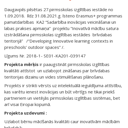
Daugavpils pilsētas 27.pirmsskolas izglītības iestāde no
1.09.2018. līdz 31.08.2021.g. īsteno Erasmus+ programmas
pamatdarbības KA2 “Sadarbība inovācijas veicināšanai un
labas prakses apmaiņa” projektu “Inovatīvā mācību satura
izstrādāšana pirmsskolas izglītības iestādes brīvdabas
teritorijā”
/“Developing Innovative learning contexts in
preschools’ outdoor spaces” /.
Līgums Nr. 2018-1- SE01-KA201-039147
Projekta mērķis
ir paaugstināt pirmsskolas izglītības
kvalitāti attīstot un uzlabojot zināšanas par brīvdabas
teritorijas dizainu un vides stimulēšanas plānošanu.
Projekts ir strikti vērsts uz intelektuālā ieguldījuma attīstību,
kas varētu ienest inovācijas un būt vērtīgs ne tikai priekš
partneriem un vietējās pirmsskolas izglītības sistēmas, bet
arī visai Eiropai kopumā.
Projekta uzdevumi :
Uzlabot bērnu mācīšanās kvalitāti caur inovatīvām mācībām
brīvdabā;