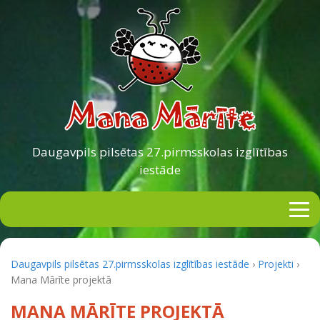
Daugavpils pilsētas
27.pirmsskolas izglītības
iestāde
Daugavpils pilsētas 27.pirmsskolas izglītības iestāde
›
Projekti
›
Mana Mārīte projektā
MANA MĀRĪTE PROJEKTĀ