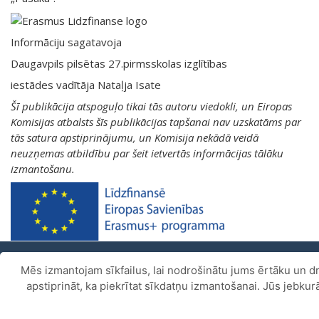
Informāciju sagatavoja
Daugavpils pilsētas 27.pirmsskolas izglītības
iestādes vadītāja Nataļja Isate
Šī publikācija atspoguļo tikai tās autoru viedokli, un Eiropas
Komisijas atbalsts šīs publikācijas tapšanai nav uzskatāms par
tās satura apstiprinājumu, un Komisija nekādā veidā
neuzņemas atbildību par šeit ietvertās informācijas tālāku
izmantošanu.
Mēs izmantojam sīkfailus, lai nodrošinātu jums ērtāku un dr
Piekļūstamības paziņojums
.
apstiprināt, ka piekrītat sīkdatņu izmantošanai. Jūs jebku
Copyright ©
Daugavpils pilsētas 27.pirmsskolas izglītības
iestāde
2026.