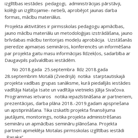
izglītības iestādes pedagogi, administrācijas pārstāvji,
kolēģi un izglītojamie- netieši, aprobējot jaunas darba
formas, mācību materiālus.
Projekta aktivitātes ir pirmsskolas pedagogu apmācības,
jauno mācību materiālu un metodoloģijas izstrādāšana, jauno
brīvdabas mācību teritorijas modeļu aprobācija. Uzstāšanās
pieredze apmaiņas semināros, konferencēs un informēšana
par projekta gaitu masu informācijas līdzekļos, sadarbība ar
Daugavpils pašvaldības iestādēm.
No 2018.gada 25.septembra līdz 2018.gada
28.septembrim Motalā (Zviedrijā) notika starptautiskajā
projekta vadības grupas sanāksme, kurā piedalījās iestādes
vadītāja Nataļja Isate un vadītāja vietnieks Jūlija Sivačova.
Programmas ietvaros notika iepazīstināšana ar partneriem,
prezentācijas, darba plāna 2018.-2019.gadam apspriešana
un apstiprināšana. Tika izskatīti projekta finansējuma
jautājumi, monitorings, notika projekta administrēšanas
semināru un apmācības semināru plānošana. Projekta
partneri apmeklēja Motalas pirmsskolas izglītības iestādi
„Pasaka”.