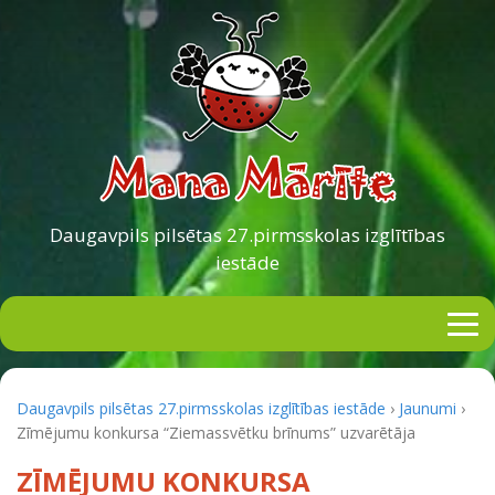
Daugavpils pilsētas
27.pirmsskolas izglītības
iestāde
Daugavpils pilsētas 27.pirmsskolas izglītības iestāde
›
Jaunumi
›
Zīmējumu konkursa “Ziemassvētku brīnums” uzvarētāja
ZĪMĒJUMU KONKURSA