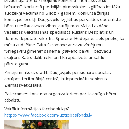
izsludināja bērnu zīmējumu konkursu “Ziemassvētku
brīnums”. Konkursā piedalījās pirmsskolas izglītības iestāžu
audzēkņi vecumā no 5 līdz 7 gadiem. Konkursa žūrijas
komisijas locekļi: Daugavpils Izglītības pārvaldes specialiste
bērnu tiesību aizsardzības jautājumos Maija Lazdāne,
veselības veicināšanas specialists Ruslans Bespjatijs un
domes deputāte Viktotija Sporāne-Hudojane. Liels prieks, ka
mūsu audzēkne Evita Skromane ar savu zīmējumu
“Sniegavīru ģimene” saņēma galveno balvu – bezvadu
skaļruni. Katrs dalībnieks arī tika apbalvots ar saldu
pārsteigumu.
Zīmējumi tiks uzstādīti Daugavpils pensionāru sociālas
aprūpes teritoriālajā centrā, lai iepriecinātu seniorus
Ziemassvētku laikā.
Pateicamies konkursa organizatoriem par talantīgo bērnu
atbalstu.
Vairāk informācijas facebook lapā
https://www.facebook.com/uzticibasfonds.lv