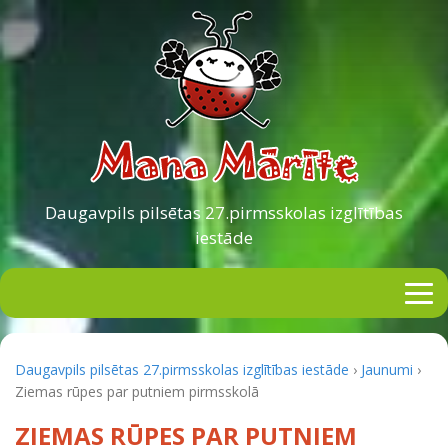
Daugavpils pilsētas
27.pirmsskolas izglītības
iestāde
Daugavpils pilsētas 27.pirmsskolas izglītības iestāde
›
Jaunumi
›
Ziemas rūpes par putniem pirmsskolā
ZIEMAS RŪPES PAR PUTNIEM