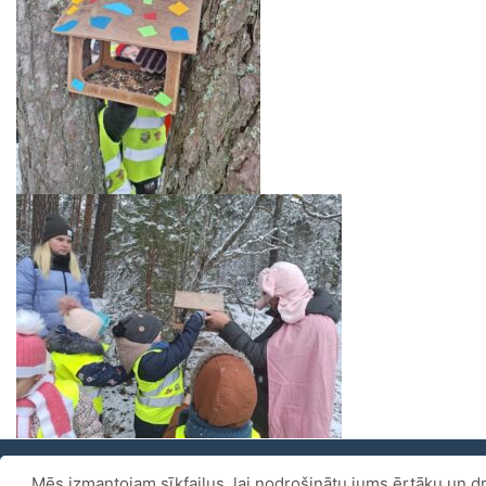
Mēs izmantojam sīkfailus, lai nodrošinātu jums ērtāku un dr