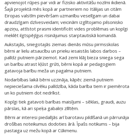
apvienojot rūpes par vidi ar fizisko aktivitāšu nozīmi ikdienā.
Šajā projektā mēs kopā ar partneriem no Itālijas un citām
Eiropas valstīm pievēršam uzmanību veselīgam un dabai
draudzīgam dzīvesveidam; veicinām izglītojamo pilsonisko
apziņu, attīstot prasmi identificēt vides problēmas un kopīgi
meklēt ilgtspējīgus risinājumus starptautiskā komandā.
Aukstajās, sniegotajās ziemas dienās mūsu pirmsskolas
bērni ar lielu atsaucību un prieku iesaistās labos darbos –
palīdz putniem pārziemot. Kad zemi klāj bieza sniega sega
un barību atrast kļūst grūti, bērni kopā ar pedagogiem
gatavoja barību meža un pagalma putniem.
Nodarbības laikā bērni uzzināja, kāpēc ziemā putniem
nepieciešama cilvēku palīdzība, kāda barība tiem ir piemērota
un ko putniem dot nedrīkst.
Kopīgi tiek gatavoti barības maisījumi – sēklas, graudi, auzu
pārslas, kā ari speķa gabaliņi zīlītēm.
Bērni ar interesi piedalījās arī barotavu pildīšanā un pārrunāja
drošības noteikumus dodoties ārā. Īpašs notikums – bija
pastaiga uz mežu kopā ar Cūkmenu.