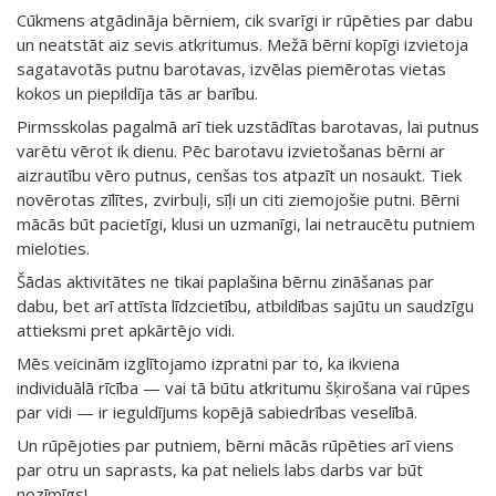
Cūkmens atgādināja bērniem, cik svarīgi ir rūpēties par dabu
un neatstāt aiz sevis atkritumus. Mežā bērni kopīgi izvietoja
sagatavotās putnu barotavas, izvēlas piemērotas vietas
kokos un piepildīja tās ar barību.
Pirmsskolas pagalmā arī tiek uzstādītas barotavas, lai putnus
varētu vērot ik dienu. Pēc barotavu izvietošanas bērni ar
aizrautību vēro putnus, cenšas tos atpazīt un nosaukt. Tiek
novērotas zīlītes, zvirbuļi, sīļi un citi ziemojošie putni. Bērni
mācās būt pacietīgi, klusi un uzmanīgi, lai netraucētu putniem
mieloties.
Šādas aktivitātes ne tikai paplašina bērnu zināšanas par
dabu, bet arī attīsta līdzcietību, atbildības sajūtu un saudzīgu
attieksmi pret apkārtējo vidi.
Mēs veicinām izglītojamo izpratni par to, ka ikviena
individuālā rīcība — vai tā būtu atkritumu šķirošana vai rūpes
par vidi — ir ieguldījums kopējā sabiedrības veselībā.
Un rūpējoties par putniem, bērni mācās rūpēties arī viens
par otru un saprasts, ka pat neliels labs darbs var būt
nozīmīgs!