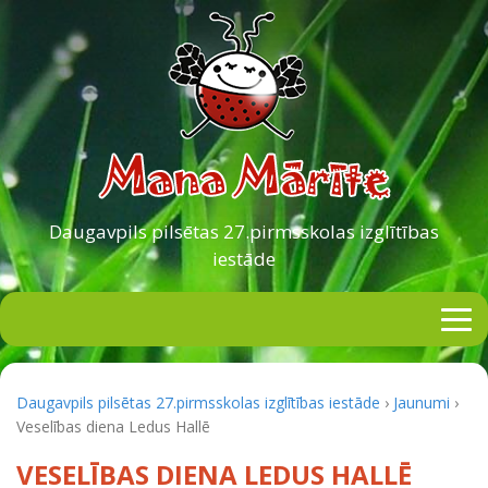
Daugavpils pilsētas
27.pirmsskolas izglītības
iestāde
Daugavpils pilsētas 27.pirmsskolas izglītības iestāde
›
Jaunumi
›
Veselības diena Ledus Hallē
VESELĪBAS DIENA LEDUS HALLĒ