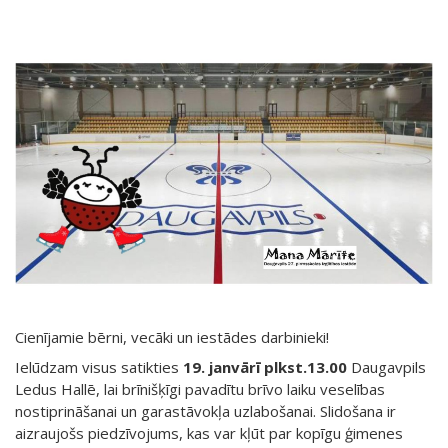
Cienījamie bērni, vecāki un iestādes darbinieki!
Ielūdzam visus satikties
19. janv
ā
r
ī
plkst.13.00
Daugavpils
Ledus Hallē, lai brīnišķīgi pavadītu brīvo laiku veselības
nostiprināšanai un garastāvokļa uzlabošanai. Slidošana ir
aizraujošs piedzīvojums, kas var kļūt par kopīgu ģimenes