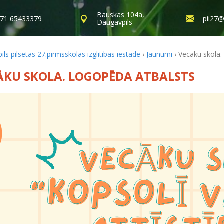
Bauskas 104a,
71 65433379
pii27@
Daugavpils
ls pilsētas 27.pirmsskolas izglītības iestāde
›
Jaunumi
›
Vecāku skola.
ĀKU SKOLA. LOGOPĒDA ATBALSTS