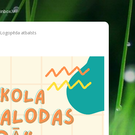
inbox.lv
 Logopēda atbalsts