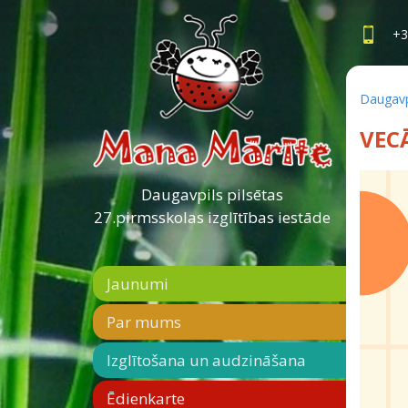
+3
Daugavpi
VEC
Daugavpils pilsētas
27.pirmsskolas izglītības iestāde
Jaunumi
Par mums
Izglītošana un audzināšana
Ēdienkarte