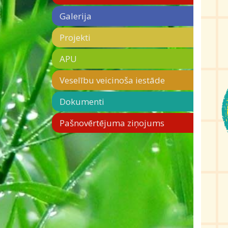
Galerija
Projekti
APU
Veselību veicinoša iestāde
Dokumenti
Pašnovērtējuma ziņojums