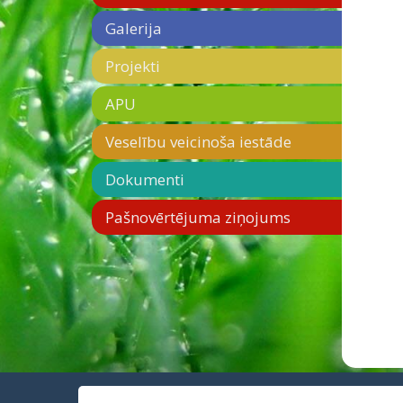
Galerija
Projekti
APU
Veselību veicinoša iestāde
Dokumenti
Pašnovērtējuma ziņojums