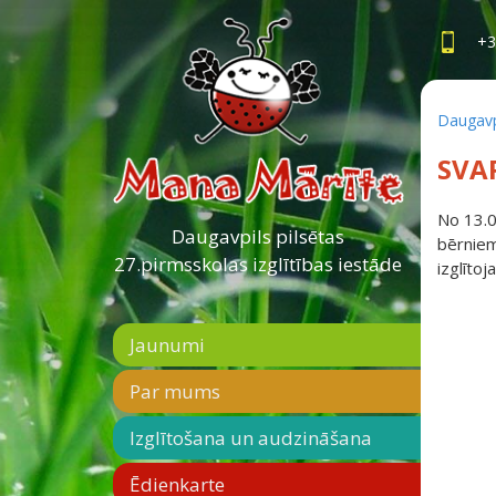
+3
Daugavpi
SVA
No 13.0
Daugavpils pilsētas
bērniem
27.pirmsskolas izglītības iestāde
izglīto
Jaunumi
Par mums
Izglītošana un audzināšana
Ēdienkarte