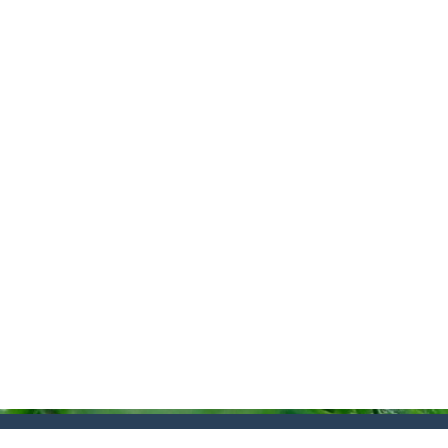
Piekļūstamības paziņoju