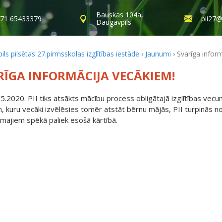
Bauskas 104a,
71 65433379
pii27@
Daugavpils
ls pilsētas 27.pirmsskolas izglītības iestāde
›
Jaunumi
›
Svarīga infor
RĪGA INFORMĀCIJA VECĀKIEM!
5.2020. PII tiks atsākts mācību process obligātajā izglītības ve
, kuru vecāki izvēlēsies tomēr atstāt bērnu mājās, PII turpinās no
jamajiem spēkā paliek esošā kārtībā.