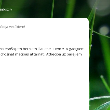
inbox.lv
mācija vecākiem!
cumā esošajiem bērniem klātienē. Tiem 5-6 gadīgiem
drošināt mācības attālināti. Attiecībā uz pārējiem