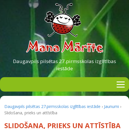
Daugavpils pilsētas
27.pirmsskolas izglītības
iestāde
Daugavpils pilsētas 27.pirmsskolas izglītības iestāde
›
Jaunumi
›
Slidošana, prieks un attīstība
SLIDOŠANA, PRIEKS UN ATTĪSTĪBA