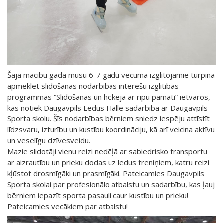
Šajā mācību gadā mūsu 6-7 gadu vecuma izglītojamie turpina
apmeklēt slidošanas nodarbības interešu izglītības
programmas “Slidošanas un hokeja ar ripu pamati” ietvaros,
kas notiek Daugavpils Ledus Hallē sadarbībā ar Daugavpils
Sporta skolu. Šīs nodarbības bērniem sniedz iespēju attīstīt
līdzsvaru, izturību un kustību koordināciju, kā arī veicina aktīvu
un veselīgu dzīvesveidu.
Mazie slidotāji vienu reizi nedēļā ar sabiedrisko transportu
ar aizrautību un prieku dodas uz ledus treniņiem, katru reizi
kļūstot drosmīgāki un prasmīgāki. Pateicamies Daugavpils
Sporta skolai par profesionālo atbalstu un sadarbību, kas ļauj
bērniem iepazīt sporta pasauli caur kustību un prieku!
Pateicamies vecākiem par atbalstu!
Video