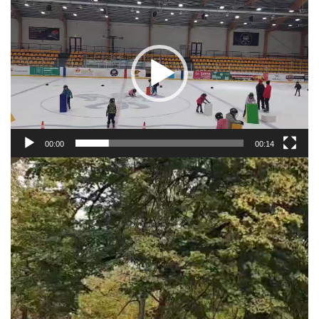
atskaņotājs
00:00
00:14
Video
atskaņotājs