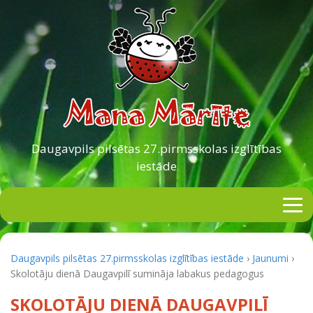
Daugavpils pilsētas
27.pirmsskolas izglītības
iestāde
Daugavpils pilsētas 27.pirmsskolas izglītības iestāde
›
Jaunumi
›
Skolotāju dienā Daugavpilī sumināja labakus pedagogus
SKOLOTĀJU DIENĀ DAUGAVPILĪ