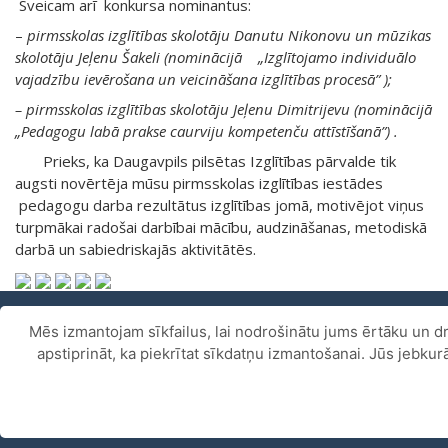
Sveicam arī konkursa nominantus:
–
pirmsskolas izglītības skolotāju Danutu Nikonovu un mūzikas
skolotāju Jeļenu Šakeli (nominācijā „Izglītojamo individuālo
vajadzību ievērošana un veicināšana izglītības procesā” );
– pirmsskolas izglītības skolotāju Jeļenu Dimitrijevu (nominācijā
„Pedagogu labā prakse caurviju kompetenču attīstīšanā”) .
Prieks, ka Daugavpils pilsētas Izglītības pārvalde tik
augsti novērtēja mūsu pirmsskolas izglītības iestādes
pedagogu darba rezultātus izglītības jomā, motivējot viņus
turpmākai radošai darbībai mācību, audzināšanas, metodiskā
darbā un sabiedriskajās aktivitātēs.
Mēs izmantojam sīkfailus, lai nodrošinātu jums ērtāku un dr
Piekļūstamības paziņojums
.
apstiprināt, ka piekrītat sīkdatņu izmantošanai. Jūs jebku
Copyright ©
Daugavpils pilsētas 27.pirmsskolas izglītības
iestāde
2026.
All rights reserved. Izveidoja
LatInSoft
.