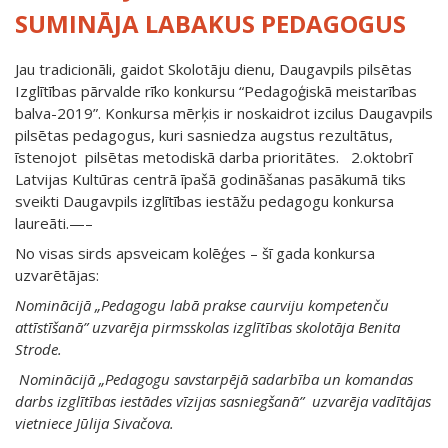
SUMINĀJA LABAKUS PEDAGOGUS
Jau tradicionāli, gaidot Skolotāju dienu, Daugavpils pilsētas
Izglītības pārvalde rīko konkursu “Pedagoģiskā meistarības
balva-2019”. Konkursa mērķis ir noskaidrot izcilus Daugavpils
pilsētas pedagogus, kuri sasniedza augstus rezultātus,
īstenojot pilsētas metodiskā darba prioritātes. 2.oktobrī
Latvijas Kultūras centrā īpašā godināšanas pasākumā tiks
sveikti Daugavpils izglītības iestāžu pedagogu konkursa
laureāti.—–
No visas sirds apsveicam kolēģes – šī gada konkursa
uzvarētājas:
Nominācijā „Pedagogu labā prakse caurviju kompetenču
attīstīšanā” uzvarēja pirmsskolas izglītības skolotāja Benita
Strode.
Nominācijā „Pedagogu savstarpējā sadarbība un komandas
darbs izglītības iestādes vīzijas sasniegšanā” uzvarēja vadītājas
vietniece Jūlija Sivačova.