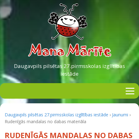
Daugavpils pilsētas
27.pirmsskolas izglītības
iestāde
Daugavpils pilsētas 27.pirmsskolas izglītības iestāde
›
Jaunumi
›
Rudenīgās mandalas no dabas materiāla
RUDENĪGĀS MANDALAS NO DABAS