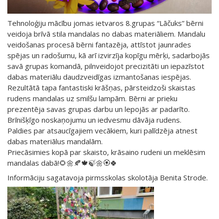
Tehnoloģiju mācību jomas ietvaros 8.grupas “Lāčuks” bērni
veidoja brīvā stila mandalas no dabas materiāliem. Mandalu
veidošanas procesā bērni fantazēja, attīstot jaunrades
spējas un radošumu, kā arī izvirzīja kopīgu mērķi, sadarbojās
savā grupas komandā, pilnveidojot precizitāti un iepazīstot
dabas materiālu daudzveidīgas izmantošanas iespējas.
Rezultātā tapa fantastiski krāšņas, pārsteidzoši skaistas
rudens mandalas uz smilšu lampām. Bērni ar prieku
prezentēja savas grupas darbu un lepojās ar padarīto.
Brīnišķīgo noskaņojumu un iedvesmu dāvāja rudens.
Paldies par atsaucīgajiem vecākiem, kuri palīdzēja atnest
dabas materiālus mandalām.
Priecāsimies kopā par skaisto, krāsaino rudeni un meklēsim
mandalas dabā!🌻🌼🍂🍁🍃🌼🏵️🍀
Informāciju sagatavoja pirmsskolas skolotāja Benita Strode.