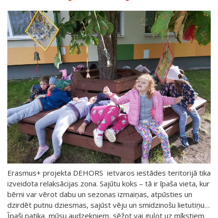
Erasmus+ projekta DEHORS ietvaros iestādes teritorijā tika
izveidota relaksācijas zona. Sajūtu koks – tā ir īpaša vieta, kur
bērni var vērot dabu un sezonas izmaiņas, atpūsties un
dzirdēt putnu dziesmas, sajūst vēju un smidzinošu lietutiņu…
Īpaši patika mūsu audzekņiem, sēžot vai guļot uz mīkstiem