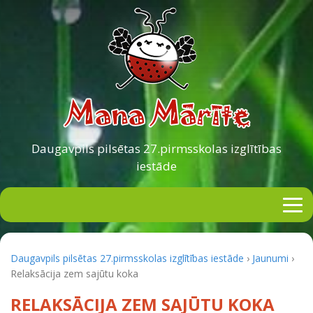
Daugavpils pilsētas
27.pirmsskolas izglītības
iestāde
Daugavpils pilsētas 27.pirmsskolas izglītības iestāde
›
Jaunumi
›
Relaksācija zem sajūtu koka
RELAKSĀCIJA ZEM SAJŪTU KOKA