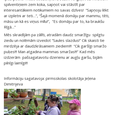
spilventiņiem zem koka, sapņot vai stāstīt par
interesantākiem notikumiem no savas dzīves! “Sapņoju lēkt
ar izpletni ar teti…”, “Šajā momenā domāju par mammu, tēti,
māsu un kā es viņus mīlu!”, “Es domāju par to, ka braukšu
Rīgā…”
Mēs skraidījām pa zālīti, atradām daudz smaržīgu spilgtu
ziedu un nolēmām izveidot “Saules slazdus!” Cik skaisti tie
mirdzēja ar daudzkrāsainiem ziediem!!! “Cik garšīgi smaržo
puķes!!! Man atgadina mammas smaržas!!!” Kad mēs
izdzerām pašsagatavotu dzerienu ar augļu garšu, bijām
pilnīgi laimīgi!!!
Informāciju sagatavoja: pirmsskolas skolotāja Jeļena
Dimitrijeva