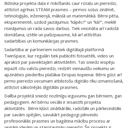
Būtiska projekta daļa ir mācīšanās caur rotaļu un pieredzi,
attīstot agrīnas STEAM prasmes – pirmos soļus zinātnē,
tehnoloģijās, inženierijā, mākslā un matemātikā. Bērni pēta,
eksperimentē, uzdod jautājumus “kāpēc?” un “kā?”, meklē
risinājumus un rada savus darbus. Tiek veicināta arī radošā
domāšana, iztēle un pašizpausme, kā arī attīstītas
sadarbības un komunikācijas prasmes.
Sadarbība ar partneriem notiek digitālajā platformā
TwinSpace, kur regulāri tiek publicēti fotoattēli, video un
apraksti par paveiktajām aktivitātēm. Tas sniedz iespēju
iepazīt citu valstu pieredzi, redzēt vienaudžu veikumu un
apzināties piederību plašākai Eiropas kopienai. Bērni gūst arī
pirmo pieredzi vecumam atbilstošu digitālo rīku izmantošanā,
attīstot sākotnējās digitālās prasmes.
Dalība projektā sniedz nozīmīgu ieguvumu gan bērniem, gan
pedagogiem. Arī bērnu vecāki ir iesaistīti projekta
aktivitātēs. Bērni kļūst zinātkārāki, radošāki un pārliecinātāki
par savām spējām, savukārt pedagogi pilnveido
profesionālās prasmes un bagātina mācību procesu ar
jaunām idejām un starptautisku pieredzi. Šis projekts ir