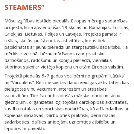
STEAMERS”
Mūsu izglītības iestāde piedalās Eiropas mēroga sadarbības
projektā, kurā apvienojušās 19 skolas no Rumānijas, Turcijas,
Grieķijas, Lietuvas, Polijas un Latvijas. Projekta pamatā ir
reālas, skolās jau īstenotas aktivitātes, kuras tiek
papildinātas ar jaunu pieredzi un starptautisku sadarbību. Tā
mērķis ir veicināt bērnu mācīšanos caur praktisku
darbošanos, radošumu un kopīgu pieredzi, vienlaikus
stiprinot saikni ar vietējo kopienu un citām Eiropas valstīm.
Projektā piedalās 5–7 gadus veci bērni no grupām “Lāčuks”
un “Vardulēns”. Bērni iesaistās daudzveidīgās aktivitātēs, kas
pielāgotas viņu vecumam, interesēm un attīstības
vajadzībām. Tiek īstenoti radošās mākslas darbi un sienu
gleznojumi,
organizētas izglītojošas dārzkopības aktivitātes,
kustību rotaļas un sportiskas nodarbības, kā arī labdarības un
kopienas iniciatīvas. Darbojoties praktiski, bērni mācās
sadarboties, dalīties ar idejām, uzņemties atbildību un
lepoties ar paveikto.