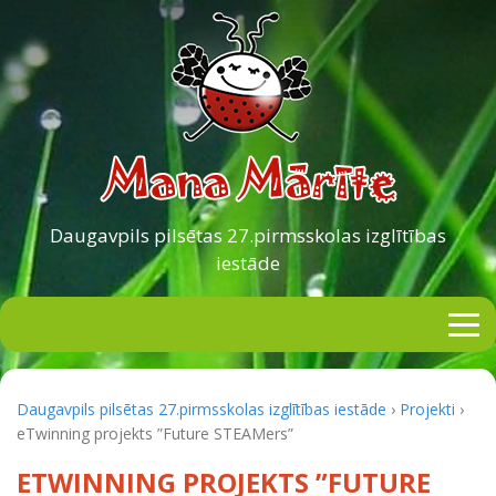
Daugavpils pilsētas
27.pirmsskolas izglītības
iestāde
Daugavpils pilsētas 27.pirmsskolas izglītības iestāde
›
Projekti
›
eTwinning projekts ”Future STEAMers”
ETWINNING PROJEKTS ”FUTURE