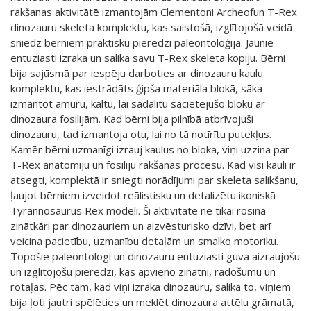
rakšanas aktivitātē izmantojām Clementoni Archeofun T-Rex
dinozauru skeleta komplektu, kas saistošā, izglītojošā veidā
sniedz bērniem praktisku pieredzi paleontoloģijā. Jaunie
entuziasti izraka un salika savu T-Rex skeleta kopiju. Bērni
bija sajūsmā par iespēju darboties ar dinozauru kaulu
komplektu, kas iestrādāts ģipša materiāla blokā, sāka
izmantot āmuru, kaltu, lai sadalītu sacietējušo bloku ar
dinozaura fosilijām. Kad bērni bija pilnībā atbrīvojuši
dinozauru, tad izmantoja otu, lai no tā notīrītu putekļus.
Kamēr bērni uzmanīgi izrauj kaulus no bloka, viņi uzzina par
T-Rex anatomiju un fosiliju rakšanas procesu. Kad visi kauli ir
atsegti, komplektā ir sniegti norādījumi par skeleta salikšanu,
ļaujot bērniem izveidot reālistisku un detalizētu ikoniskā
Tyrannosaurus Rex modeli. Šī aktivitāte ne tikai rosina
zinātkāri par dinozauriem un aizvēsturisko dzīvi, bet arī
veicina pacietību, uzmanību detaļām un smalko motoriku.
Topošie paleontologi un dinozauru entuziasti guva aizraujošu
un izglītojošu pieredzi, kas apvieno zinātni, radošumu un
rotaļas. Pēc tam, kad viņi izraka dinozauru, salika to, viņiem
bija ļoti jautri spēlēties un meklēt dinozaura attēlu grāmatā,