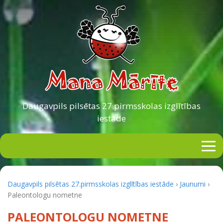
Daugavpils pilsētas
27.pirmsskolas izglītības
iestāde
Daugavpils pilsētas 27.pirmsskolas izglītības iestāde
›
Jaunumi
›
Paleontologu nometne
PALEONTOLOGU NOMETNE