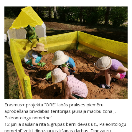
Erasmus+ projekta “ORE” labās prakses piemēru
aprobēšana brīvdabas teritorijas jaunajā mācību zonā ,,
Paleontologu nometne”.
12.jūnija saulainā rītā 8.grupas bērni devās uz,, Paleontologu
nometni” veikt dinozauru rakšanas darbus. Dinozauru