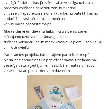
svarīgākās lietas, kas jāievēro, lai ar veselīga uztura un
pareizas kopšanas palīdzību zobi būtu stipri
un veseli. Tāpat lektors aicina katru bērnu pateikt, kas no
nodarbības vislabāk palicis atmiņā un
ko viņi varēs pastāstīt mājās.
Mājas darbi un dāvanu laiks
– katrs bērns saņem
krāsojamo uzdevumu grāmatiņu, zobu
tīrīšanas kalendāru ar uzlīmēm, krāsainu diplomu, zobu suku
un frotē dvielīti.
Pateicamies projekta īstenotājiem par lielisku iespēju
piedalīties nodarbībās un paplašināt savas zināšanas par
veselīga uztura jautājumiem saistībā ar mutes un zobu
veselību kā arī par lietderīgām dāvanām.