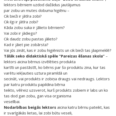
lektors bērniem uzdod dažādus jautājumus
par zobu un mutes dobuma higiēnu –
Cik bieži ir jātīra zobi?
Cik ilgi ir jātīra zobi?
Kāda zobu suka ir jālieto bērniem?
Vai zobi ir jādiego?
Cik daudz zobu pastas jālieto?
Kad ir jāiet pie zobārsta?
Vai jūs zināt, kas ir zobu higiēnists un cik bieži tas jāapmeklē?
Tālāk seko didaktiskā spēle “Pareizas ēšanas skola”
–
lektors aicina bērnus izvēlēties produkta
kartīti un pastāstīt, ko bērns par šo produktu zina, kur tas
varētu iekļauties uztura piramīdā un
secināt, vai produkts ir zobiņa draugs vai nedraugs. Lektors
par katru produktu papildina bērna
teikto, vēlreiz uzsverot, kurš produkts zobiem ir labs un ko
tas dod gan zobu, gan visa organisma
veselībai.
Nodarbības beigās lektors
aicina katru bērnu pateikt, kas
ir svarīgākās lietas, lai zobi būtu veseli,