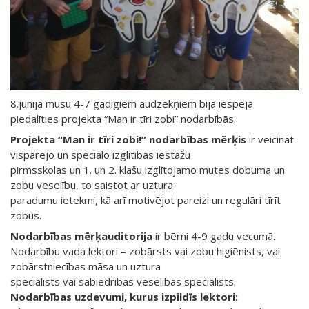
8.jūnijā mūsu 4-7 gadīgiem audzēkņiem bija iespēja
piedalīties projekta “Man ir tīri zobi” nodarbībās.
Projekta “Man ir tīri zobi!” nodarbības mērķis
ir veicināt
vispārējo un speciālo izglītības iestāžu
pirmsskolas un 1. un 2. klašu izglītojamo mutes dobuma un
zobu veselību, to saistot ar uztura
paradumu ietekmi, kā arī motivējot pareizi un regulāri tīrīt
zobus.
Nodarbības mērķauditorija
ir bērni 4-9 gadu vecumā.
Nodarbību vada lektori – zobārsts vai zobu higiēnists, vai
zobārstniecības māsa un uztura
speciālists vai sabiedrības veselības speciālists.
Nodarbības uzdevumi, kurus izpildīs lektori: