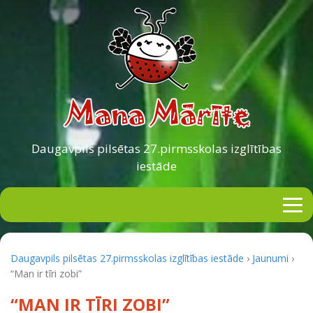
Daugavpils pilsētas
27.pirmsskolas izglītības
iestāde
Daugavpils pilsētas 27.pirmsskolas izglītības iestāde
›
Jaunumi
›
“Man ir tīri zobi”
“MAN IR TĪRI ZOBI”