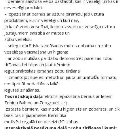
– bērniem saistošā veidā pastāstīt, kas ir veselīgi un kas ir
neveselīgi produkti,
– iepazīstināt bērnus ar uztura piramīdu jeb uztura
produktiem, kuri ir veselīgi un kuri nav,
jo kaitē zobu veselībai, liekot uzsvaru uz veselīga uztura
jautājumiem saistībā ar mutes un
zobu veselību;
– sniegtteorētiskas zināšanas mutes dobuma un zobu
veselības veicināšanā un higiēnā;
– ar zobu mulāžas palīdzību demonstrēt pareizas zobu
tīrīšanas tehnikas un ļaut bērniem
iegūt praktiskas iemaņas zobu tīrīšanā;
– izmantojot spēles metodi un jautājumu/atbilžu formātu,
nostiprināt nodarbības laikā
iegūtās zināšanas.
Teorētiskajā daļā
lektors iepazīstina bērnus ar lellēm
Zobiņu Baltiņu un Zobgrauzi Urķi.
Izstāsta bērniem, kas ir zobu higiēnists un zobārsts, un cik
bieži tas ir jāapmeklē. Bērni tika
motivēti regulāri un pareizi tīrīt zobus.
Interaktīvajā pasākuma daļā “Zobu tīrīšanas likumi”
,