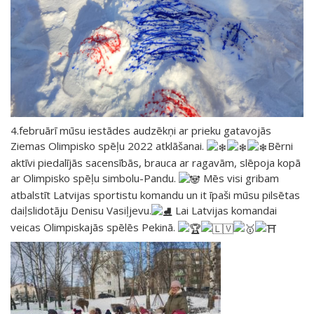
4.februārī mūsu iestādes audzēkņi ar prieku gatavojās
Ziemas Olimpisko spēļu 2022 atklāšanai.
Bērni
aktīvi piedalījās sacensībās, brauca ar ragavām, slēpoja kopā
ar Olimpisko spēļu simbolu-Pandu.
Mēs visi gribam
atbalstīt Latvijas sportistu komandu un it īpaši mūsu pilsētas
daiļslidotāju Denisu Vasiļjevu.
Lai Latvijas komandai
veicas Olimpiskajās spēlēs Pekinā.