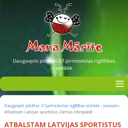
Daugavpils pilsētas
27.pirmsskolas izglītības
iestāde
Daugavpils pilsētas 27.pirmsskolas izglītības iestāde
›
Jaunumi
›
Atbalstam Latvijas sportistus Ziemas Olimpiādē
ATBALSTAM LATVIJAS SPORTISTUS