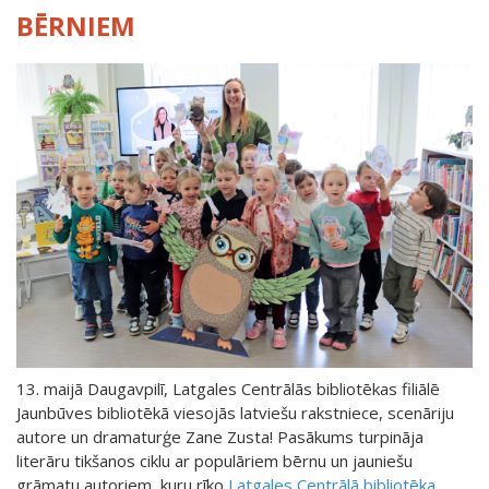
BĒRNIEM
13. maijā Daugavpilī, Latgales Centrālās bibliotēkas filiālē
Jaunbūves bibliotēkā viesojās latviešu rakstniece, scenāriju
autore un dramaturģe Zane Zusta! Pasākums turpināja
literāru tikšanos ciklu ar populāriem bērnu un jauniešu
grāmatu autoriem, kuru rīko
Latgales Centrālā bibliotēka