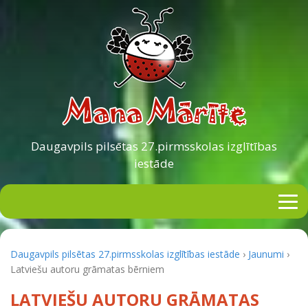
Daugavpils pilsētas
27.pirmsskolas izglītības
iestāde
Daugavpils pilsētas 27.pirmsskolas izglītības iestāde
›
Jaunumi
›
Latviešu autoru grāmatas bērniem
LATVIEŠU AUTORU GRĀMATAS