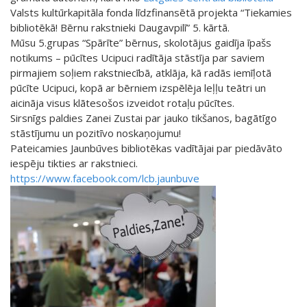
Valsts kultūrkapitāla fonda līdzfinansētā projekta “Tiekamies
bibliotēkā! Bērnu rakstnieki Daugavpilī” 5. kārtā.
Mūsu 5.grupas “Spārīte” bērnus, skolotājus gaidīja īpašs
notikums – pūcītes Ucipuci radītāja stāstīja par saviem
pirmajiem soļiem rakstniecībā, atklāja, kā radās iemīļotā
pūcīte Ucipuci, kopā ar bērniem izspēlēja leļļu teātri un
aicināja visus klātesošos izveidot rotaļu pūcītes.
Sirsnīgs paldies Zanei Zustai par jauko tikšanos, bagātīgo
stāstījumu un pozitīvo noskaņojumu!
Pateicamies Jaunbūves bibliotēkas vadītājai par piedāvāto
iespēju tikties ar rakstnieci.
https://www.facebook.com/lcb.jaunbuve