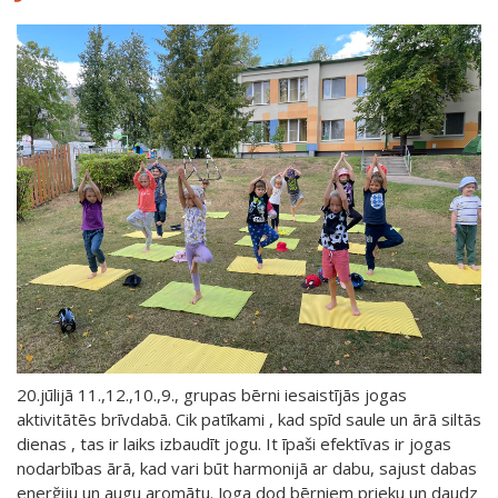
20.jūlijā 11.,12.,10.,9., grupas bērni iesaistījās jogas
aktivitātēs brīvdabā. Cik patīkami , kad spīd saule un ārā siltās
dienas , tas ir laiks izbaudīt jogu. It īpaši efektīvas ir jogas
nodarbības ārā, kad vari būt harmonijā ar dabu, sajust dabas
enerğiju un augu aromātu. Joga dod bērniem prieku un daudz