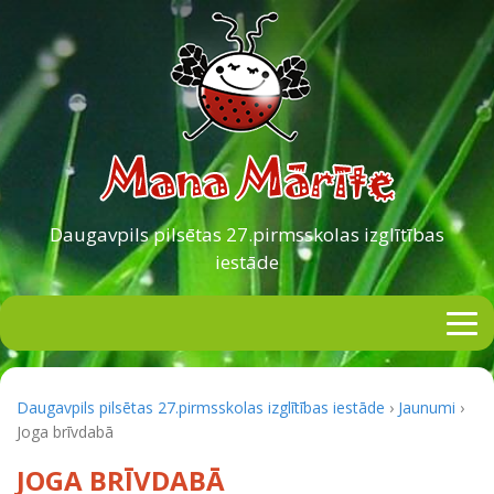
Daugavpils pilsētas
27.pirmsskolas izglītības
iestāde
Daugavpils pilsētas 27.pirmsskolas izglītības iestāde
›
Jaunumi
›
Joga brīvdabā
JOGA BRĪVDABĀ