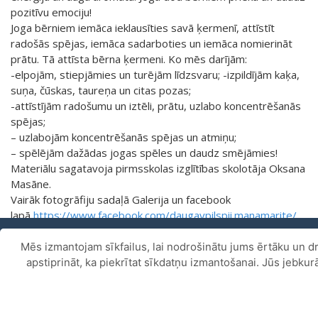
pozitīvu emociju!
Joga bērniem iemāca ieklausīties savā ķermenī, attīstīt
radošās spējas, iemāca sadarboties un iemāca nomierināt
prātu. Tā attīsta bērna ķermeni. Ko mēs darījām:
-elpojām, stiepjāmies un turējām līdzsvaru; -izpildījām kaķa,
suņa, čūskas, taureņa un citas pozas;
-attīstījām radošumu un iztēli, prātu, uzlabo koncentrēšanās
spējas;
– uzlabojām koncentrēšanās spējas un atmiņu;
– spēlējām dažādas jogas spēles un daudz smējāmies!
Materiālu sagatavoja pirmsskolas izglītības skolotāja Oksana
Masāne.
Vairāk fotogrāfiju sadaļā Galerija un facebook
lapā
https://www.facebook.com/daugavpilspii.manamarite/
Mēs izmantojam sīkfailus, lai nodrošinātu jums ērtāku un dr
Piekļūstamības paziņojums
.
apstiprināt, ka piekrītat sīkdatņu izmantošanai. Jūs jebku
Copyright ©
Daugavpils pilsētas 27.pirmsskolas izglītības
iestāde
2026.
All rights reserved. Izveidoja
LatInSoft
.