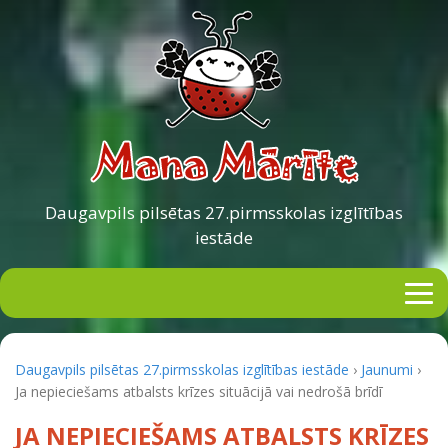
Daugavpils pilsētas
27.pirmsskolas izglītības
iestāde
Daugavpils pilsētas 27.pirmsskolas izglītības iestāde
›
Jaunumi
›
Ja nepieciešams atbalsts krīzes situācijā vai nedrošā brīdī
JA NEPIECIEŠAMS ATBALSTS KRĪZES