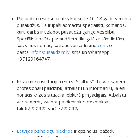
Pusaudžu resursu centrs konsultē 10-18 gadu vecuma
pusaudžus. Tā ir īpaši apmācīta speciālistu komanda,
kuru darbs ir uzlabot pusaudžu garīgo veselību.
Speciālisti palīdz pusaudžiem tikt galā ar tām lietām,
kas viņus nomāc, satrauc vai sadusmo
com
, e-
pastā:
info@pusaudzim.lv
; sms un WhatsApp
+37129164747;
Krīžu un konsultāciju centrs “Skalbes”. Te var saņem
profesionālu palīdzību, atbalstu un informāciju, ja esi
nonācis krīzes situācijā jebkurš pilngadīgais. Atbalstu
var saņemt, zvanot pa diennakts bezmaksas
tālr.67222922 vai 27722292;
Latvijas psihologu biedrība
ir apzinājusi dažādu