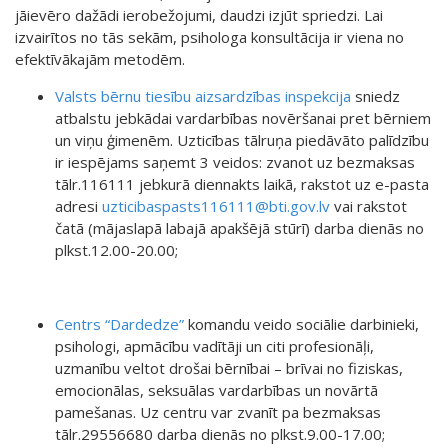
jāievēro dažādi ierobežojumi, daudzi izjūt spriedzi. Lai
izvairītos no tās sekām, psihologa konsultācija ir viena no
efektīvākajām metodēm.
Valsts bērnu tiesību aizsardzības inspekcija
sniedz
atbalstu jebkādai vardarbības novēršanai pret bērniem
un viņu ģimenēm. Uzticības tālruņa piedāvāto palīdzību
ir iespējams saņemt 3 veidos: zvanot uz bezmaksas
tālr.116111 jebkurā diennakts laikā, rakstot uz e-pasta
adresi
uzticibaspasts116111@bti.gov.lv
vai rakstot
čatā (mājaslapā labajā apakšējā stūrī) darba dienās no
plkst.12.00-20.00;
Centrs “Dardedze”
komandu veido sociālie darbinieki,
psihologi, apmācību vadītāji un citi profesionāļi,
uzmanību veltot drošai bērnībai – brīvai no fiziskas,
emocionālas, seksuālas vardarbības un novārtā
pamešanas. Uz centru var zvanīt pa bezmaksas
tālr.29556680 darba dienās no plkst.9.00-17.00;