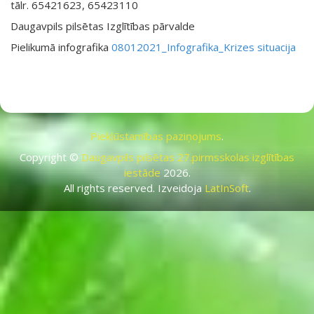
tālr. 65421623, 65423110
Daugavpils pilsētas Izglītības pārvalde
Pielikumā infografika
08012021_Infografika_Krizes situacija
Piekļūstamības paziņojums
.
Copyright ©
Daugavpils pilsētas 27.pirmsskolas izglītības
iestāde
2026.
All rights reserved. Izveidoja
LatInSoft
.