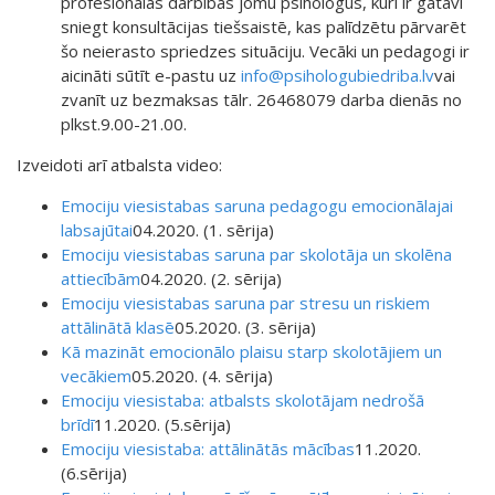
profesionālās darbības jomu psihologus, kuri ir gatavi
sniegt konsultācijas tiešsaistē, kas palīdzētu pārvarēt
šo neierasto spriedzes situāciju. Vecāki un pedagogi ir
aicināti sūtīt e-pastu uz
info@psihologubiedriba.lv
vai
zvanīt uz bezmaksas tālr. 26468079 darba dienās no
plkst.9.00-21.00.
Izveidoti arī atbalsta video:
Emociju viesistabas saruna pedagogu emocionālajai
labsajūtai
04.2020. (1. sērija)
Emociju viesistabas saruna par skolotāja un skolēna
attiecībām
04.2020. (2. sērija)
Emociju viesistabas saruna par stresu un riskiem
attālinātā klasē
05.2020. (3. sērija)
Kā mazināt emocionālo plaisu starp skolotājiem un
vecākiem
05.2020. (4. sērija)
Emociju viesistaba: atbalsts skolotājam nedrošā
brīdī
11.2020. (5.sērija)
Emociju viesistaba: attālinātās mācības
11.2020.
(6.sērija)