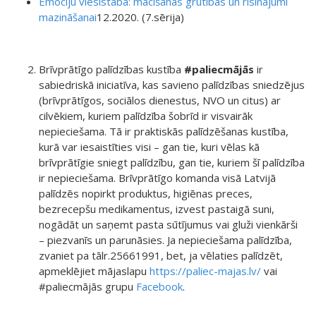
Emociju viesistaba: mācīšanās grūtības un risinājumi
mazināšanai
12.2020. (7.sērija)
Brīvprātīgo palīdzības kustība
#paliecmājās
ir
sabiedriskā iniciatīva, kas savieno palīdzības sniedzējus
(brīvprātīgos, sociālos dienestus, NVO un citus) ar
cilvēkiem, kuriem palīdzība šobrīd ir visvairāk
nepieciešama. Tā ir praktiskās palīdzēšanas kustība,
kurā var iesaistīties visi – gan tie, kuri vēlas kā
brīvprātīgie sniegt palīdzību, gan tie, kuriem šī palīdzība
ir nepieciešama. Brīvprātīgo komanda visā Latvijā
palīdzēs nopirkt produktus, higiēnas preces,
bezrecepšu medikamentus, izvest pastaigā suni,
nogādāt un saņemt pasta sūtījumus vai gluži vienkārši
– piezvanīs un parunāsies. Ja nepieciešama palīdzība,
zvaniet pa tālr.25661991, bet, ja vēlaties palīdzēt,
apmeklējiet mājaslapu
https://paliec-majas.lv/
vai
#paliecmājās grupu
Facebook
.