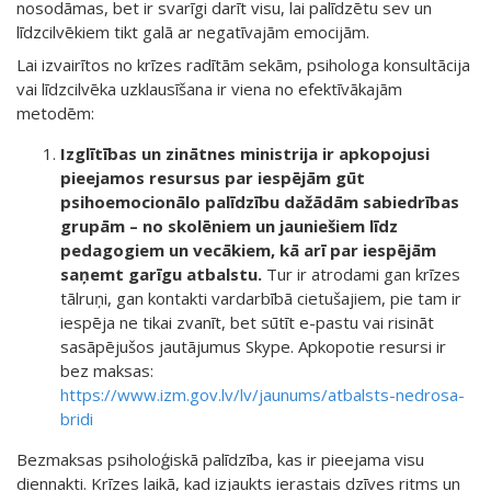
nosodāmas, bet ir svarīgi darīt visu, lai palīdzētu sev un
līdzcilvēkiem tikt galā ar negatīvajām emocijām.
Lai izvairītos no krīzes radītām sekām, psihologa konsultācija
vai līdzcilvēka uzklausīšana ir viena no efektīvākajām
metodēm:
Izglītības un zinātnes ministrija ir apkopojusi
pieejamos resursus par iespējām gūt
psihoemocionālo palīdzību dažādām sabiedrības
grupām – no skolēniem un jauniešiem līdz
pedagogiem un vecākiem, kā arī par iespējām
saņemt garīgu atbalstu.
Tur ir atrodami gan krīzes
tālruņi, gan kontakti vardarbībā cietušajiem, pie tam ir
iespēja ne tikai zvanīt, bet sūtīt e-pastu vai risināt
sasāpējušos jautājumus Skype. Apkopotie resursi ir
bez maksas:
https://www.izm.gov.lv/lv/jaunums/atbalsts-nedrosa-
bridi
Bezmaksas psiholoģiskā palīdzība, kas ir pieejama visu
diennakti. Krīzes laikā, kad izjaukts ierastais dzīves ritms un