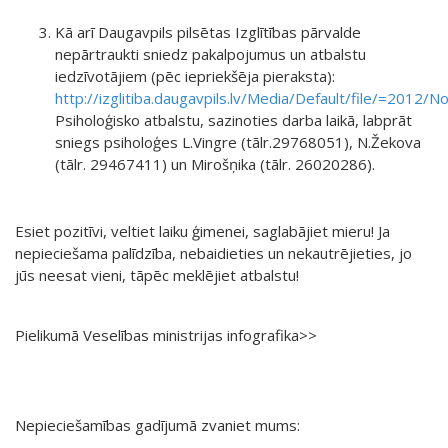
Kā arī Daugavpils pilsētas Izglītības pārvalde
nepārtraukti sniedz pakalpojumus un atbalstu
iedzīvotājiem (pēc iepriekšēja pieraksta):
http://izglitiba.daugavpils.lv/Media/Default/file/=2012/
Psiholoģisko atbalstu, sazinoties darba laikā, labprāt
sniegs psiholoģes L.Vingre (tālr.29768051), N.Žekova
(tālr. 29467411) un Mirošņika (tālr. 26020286).
Esiet pozitīvi, veltiet laiku ģimenei, saglabājiet mieru! Ja
nepieciešama palīdzība, nebaidieties un nekautrējieties, jo
jūs neesat vieni, tāpēc meklējiet atbalstu!
Pielikumā Veselības ministrijas infografika>>
Nepieciešamības gadījumā zvaniet mums: