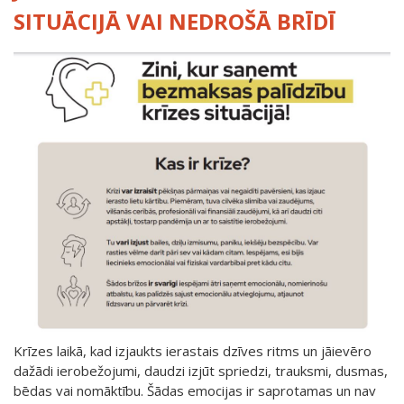
SITUĀCIJĀ VAI NEDROŠĀ BRĪDĪ
Krīzes laikā, kad izjaukts ierastais dzīves ritms un jāievēro
dažādi ierobežojumi, daudzi izjūt spriedzi, trauksmi, dusmas,
bēdas vai nomāktību. Šādas emocijas ir saprotamas un nav