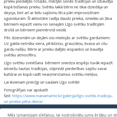
prieku piedalījās rotaļās, mācījās senās tradīcijas un izbaudīja
kopā būšanas prieku. Svētku laikā bērni ne tikai dziedāja un
dejoja, bet arī ar lielu sajūsmu lēca pāri improvizētam
ugunskuram. Šī aktivitāte radīja daudz prieka, smieklu un ļāva
bērniem iepazīt vienu no senajām Līgo svētku tradīcijām
drošā un bērniem piemērotā veidā.
Pēc dziesmām un dejām visi mielojās ar svētku gardumiem.
Uz galda netrūka siera, pīrādziņu, grauzdiņu, kvasa un citu
gardu našķu. Bērni ar prieku dalījās iespaidos un baudīja
svētku atmosfēru.
Līgo svētku svinēšana bērniem sniedza iespēju tuvāk iepazīt
latviešu tautas tradīcijas, stiprināt piederības sajūtu savai
kultūrai un kopā radīt neaizmirstamus svētku mirkļus.
Lai ikvienam priecīgi un saulaini Līgo svētki!
Fotogrāfijas var apskatīt
šeit:
https://www.manamarite.lv/galerija/ligo-svetki-tradiciju-
un-prieka-pilna-diena/
Mēs izmantojam sīkfailus, lai nodrošinātu jums ērtāku un dr