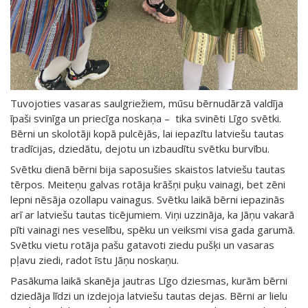
Tuvojoties vasaras saulgriežiem, mūsu bērnudārzā valdīja
īpaši svinīga un priecīga noskaņa – tika svinēti Līgo svētki.
Bērni un skolotāji kopā pulcējās, lai iepazītu latviešu tautas
tradīcijas, dziedātu, dejotu un izbaudītu svētku burvību.
Svētku dienā bērni bija saposušies skaistos latviešu tautas
tērpos. Meiteņu galvas rotāja krāšņi puķu vainagi, bet zēni
lepni nēsāja ozollapu vainagus. Svētku laikā bērni iepazinās
arī ar latviešu tautas ticējumiem. Viņi uzzināja, ka Jāņu vakarā
pīti vainagi nes veselību, spēku un veiksmi visa gada garumā.
Svētku vietu rotāja pašu gatavoti ziedu pušķi un vasaras
pļavu ziedi, radot īstu Jāņu noskaņu.
Pasākuma laikā skanēja jautras Līgo dziesmas, kurām bērni
dziedāja līdzi un izdejoja latviešu tautas dejas. Bērni ar lielu