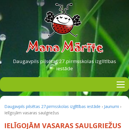
Daugavpils pilsētas
27.pirmsskolas izglītības
iestāde
Daugavpils pilsētas 27.pirmsskolas izglītības iestāde
›
Jaunumi
›
Ielīgojām vasaras saulgriežus
IELĪGOJĀM VASARAS SAULGRIEŽUS