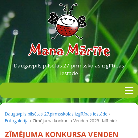
Daugavpils pilsētas
27.pirmsskolas izglītības
iestāde
Daugavpils pilsētas 27.pirmsskolas izglītības iestāde
›
Fotogalerija
›
Zīmējuma konkursa Venden 2025 dalībnieki
ZĪMĒJUMA KONKURSA VENDEN