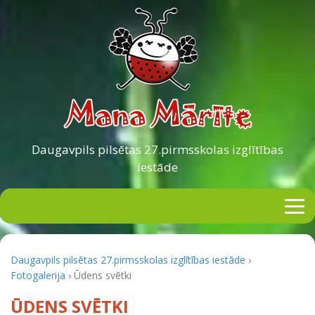
Daugavpils pilsētas
27.pirmsskolas izglītības
iestāde
Daugavpils pilsētas 27.pirmsskolas izglītības iestāde
›
Fotogalerija
›
Ūdens svētki
ŪDENS SVĒTKI