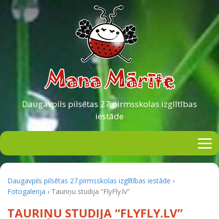
Daugavpils pilsētas
27.pirmsskolas izglītības
iestāde
Daugavpils pilsētas 27.pirmsskolas izglītības iestāde
›
Fotogalerija
›
Tauriņu studija “FlyFly.lv”
TAURIŅU STUDIJA “FLYFLY.LV”