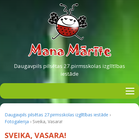
Daugavpils pilsētas
27.pirmsskolas izglītības
iestāde
Daugavpils pilsētas 27.pirmsskolas izglītības iestāde
›
Fotogalerija
›
Sveika, Vasara!
SVEIKA, VASARA!