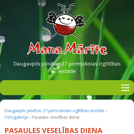
Daugavpils pilsētas
27.pirmsskolas izglītības
iestāde
Daugavpils pilsētas 27.pirmsskolas izglītības iestāde
›
Fotogalerija
›
Pasaules veselības diena
PASAULES VESELĪBAS DIENA