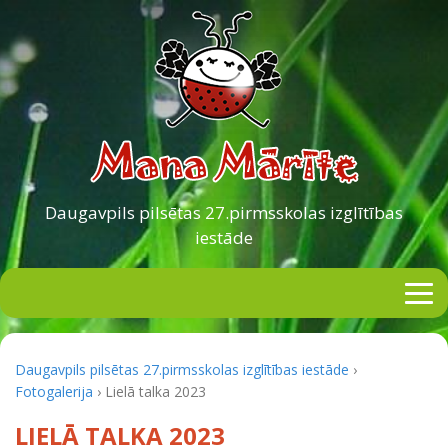
Daugavpils pilsētas
27.pirmsskolas izglītības
iestāde
Daugavpils pilsētas 27.pirmsskolas izglītības iestāde
›
Fotogalerija
›
Lielā talka 2023
LIELĀ TALKA 2023