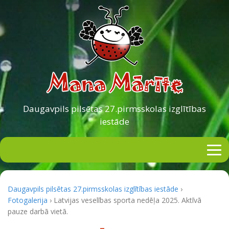
Daugavpils pilsētas
27.pirmsskolas izglītības
iestāde
Daugavpils pilsētas 27.pirmsskolas izglītības iestāde
›
Fotogalerija
›
Latvijas veselības sporta nedēļa 2025. Aktīvā
pauze darbā vietā.