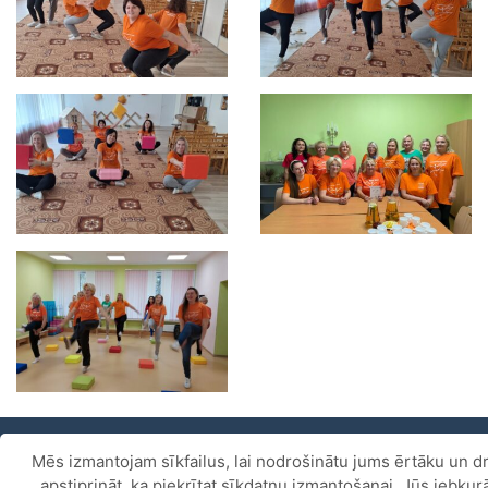
Mēs izmantojam sīkfailus, lai nodrošinātu jums ērtāku un dr
Piekļūstamības paziņojums
.
apstiprināt, ka piekrītat sīkdatņu izmantošanai. Jūs jebku