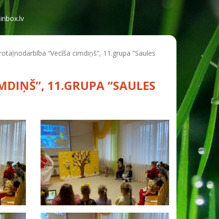
inbox.lv
rotaļnodarbība “Vecīša cimdiņš”, 11.grupa “Saules
DIŅŠ”, 11.GRUPA “SAULES