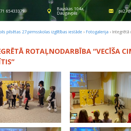
Bauskas 104a,
71 65433379
pii27@
Daugavpils
ls pilsētas 27.pirmsskolas izglītības iestāde
›
Fotogalerija
›
Integrētā 
EGRĒTĀ ROTAĻNODARBĪBA “VECĪŠA CIM
TIS”