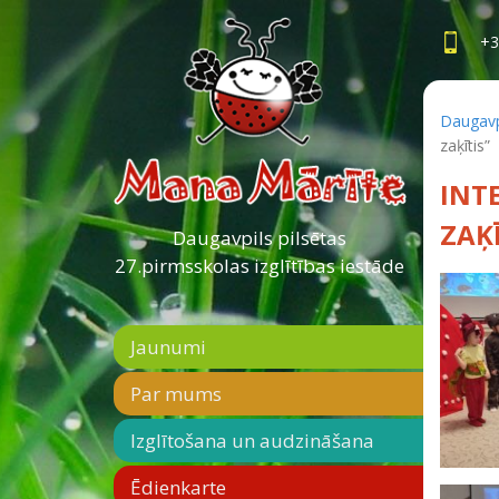
+3
Daugavpi
zaķītis”
INT
ZAĶĪ
Daugavpils pilsētas
27.pirmsskolas izglītības iestāde
Jaunumi
Par mums
Izglītošana un audzināšana
Ēdienkarte