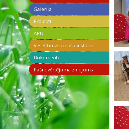
Galerija
Projekti
APU
Veselību veicinoša iestāde
Dokumenti
Pašnovērtējuma ziņojums