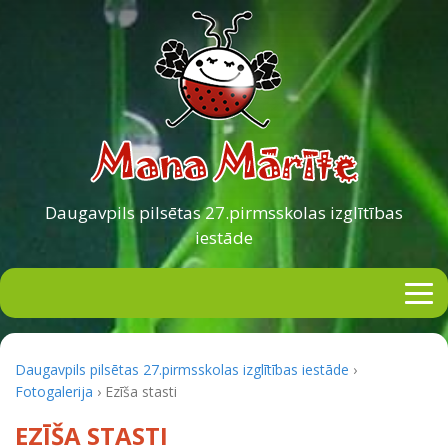
Daugavpils pilsētas
27.pirmsskolas izglītības
iestāde
Daugavpils pilsētas 27.pirmsskolas izglītības iestāde
›
Fotogalerija
›
Ezīša stasti
EZĪŠA STASTI