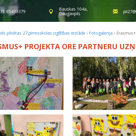
Bauskas 104a,
71 65433379
pii27@
Daugavpils
ls pilsētas 27.pirmsskolas izglītības iestāde
›
Fotogalerija
›
Erasmus+ 
SMUS+ PROJEKTA ORE PARTNERU UZŅ