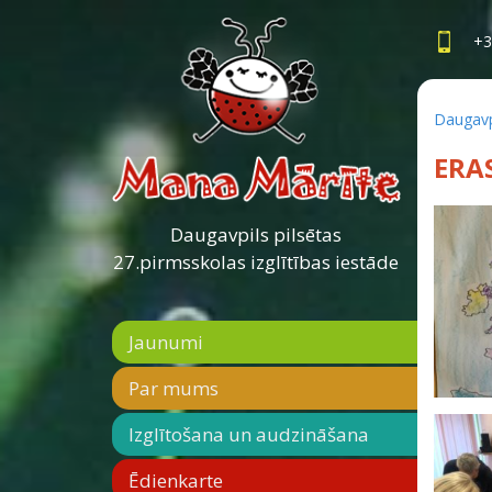
+3
Daugavpi
ERA
Daugavpils pilsētas
27.pirmsskolas izglītības iestāde
Jaunumi
Par mums
Izglītošana un audzināšana
Ēdienkarte