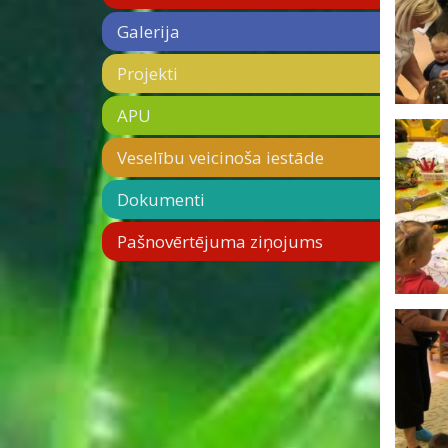
Galerija
Projekti
APU
Veselību veicinoša iestāde
Dokumenti
Pašnovērtējuma ziņojums