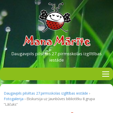
Daugavpils pilsētas
27.pirmsskolas izglītības
iestāde
Daugavpils pilsētas 27.pirmsskolas izglītības iestāde
›
Fotogalerija
›
Ekskursija uz Jaunbūves bibliotēku 8.grupa
“Lāčuks”