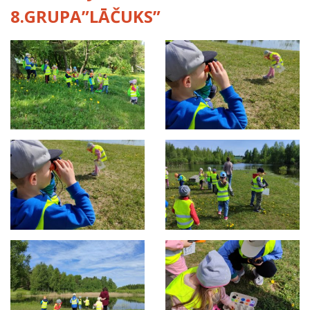
8.GRUPA”LĀČUKS”