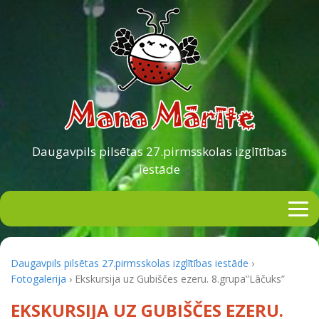
Daugavpils pilsētas
27.pirmsskolas izglītības
iestāde
Daugavpils pilsētas 27.pirmsskolas izglītības iestāde
›
Fotogalerija
›
Ekskursija uz Gubiščes ezeru. 8.grupa”Lāčuks”
EKSKURSIJA UZ GUBIŠČES EZERU.