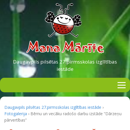
Daugavpils pilsētas
27.pirmsskolas izglītības
iestāde
Daugavpils pilsētas 27.pirmsskolas izglītības iestāde
›
Fotogalerija
›
Bērnu un vecāku radošo darbu izstāde “Dārzeņu
pārvertības”