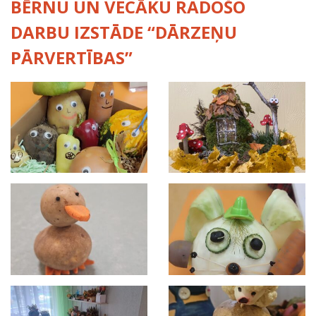
BĒRNU UN VECĀKU RADOŠO
DARBU IZSTĀDE “DĀRZEŅU
PĀRVERTĪBAS”