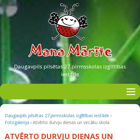
Daugavpils pilsētas
27.pirmsskolas izglītības
iestāde
Daugavpils pilsētas 27.pirmsskolas izglītības iestāde
›
Fotogalerija
›
Atvērto durvju dienas un vecāku skola
ATVĒRTO DURVJU DIENAS UN