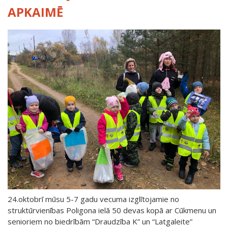
APKAIMĒ
24.oktobrī mūsu 5-7 gadu vecuma izglītojamie no
struktūrvienības Poligona ielā 50 devas kopā ar Cūkmenu un
senioriem no biedrībām “Draudzība K” un “Latgaleite”