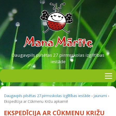
Daugavpils pilsētas
27.pirmsskolas izglītības
iestāde
Daugavpils pilsētas 27.pirmsskolas izglītības iestāde
›
Jaunumi
›
Ekspedīcija ar Cūkmenu Križu apkaimē
EKSPEDĪCIJA AR CŪKMENU KRIŽU