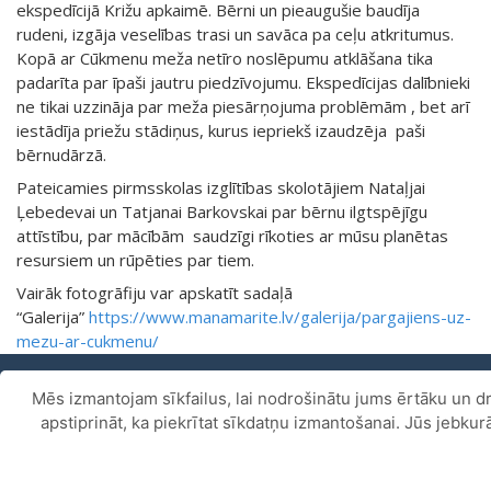
ekspedīcijā Križu apkaimē. Bērni un pieaugušie baudīja
rudeni, izgāja veselības trasi un savāca pa ceļu atkritumus.
Kopā ar Cūkmenu meža netīro noslēpumu atklāšana tika
padarīta par īpaši jautru piedzīvojumu. Ekspedīcijas dalībnieki
ne tikai uzzināja par meža piesārņojuma problēmām , bet arī
iestādīja priežu stādiņus, kurus iepriekš izaudzēja paši
bērnudārzā.
Pateicamies pirmsskolas izglītības skolotājiem Nataļjai
Ļebedevai un Tatjanai Barkovskai par bērnu ilgtspējīgu
attīstību, par mācībām saudzīgi rīkoties ar mūsu planētas
resursiem un rūpēties par tiem.
Vairāk fotogrāfiju var apskatīt sadaļā
“Galerija”
https://www.manamarite.lv/galerija/pargajiens-uz-
mezu-ar-cukmenu/
Mēs izmantojam sīkfailus, lai nodrošinātu jums ērtāku un dr
Piekļūstamības paziņojums
.
apstiprināt, ka piekrītat sīkdatņu izmantošanai. Jūs jebku
Copyright ©
Daugavpils pilsētas 27.pirmsskolas izglītības
iestāde
2026.