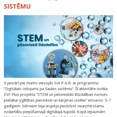
SISTĒMU
9.janvārī pie mums viesojās SIA P.N.R. ar programmu
“Digitālais ceļojums pa Saules sistēmu”. Šī aktivitāte notika
ESF Plus projekta “STEM un pilsoniskās līdzdalības norises
plašākai izglītības pieredzei un karjeras izvēlei” ietvaros. 5-7
gadīgiem bērniem bija iespēja piedzīvot neaizmirstamu
nodarbību piepūšamajā digitālajā kupolā. Kopā iepazinām