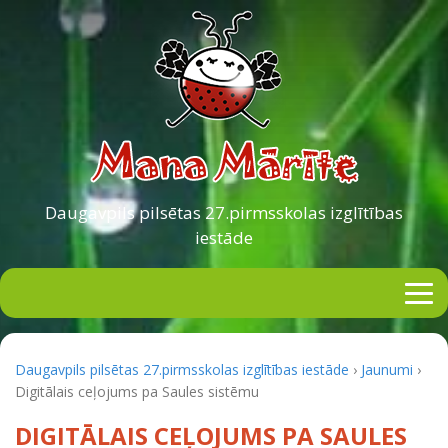
Daugavpils pilsētas
27.pirmsskolas izglītības
iestāde
Daugavpils pilsētas 27.pirmsskolas izglītības iestāde
›
Jaunumi
›
Digitālais ceļojums pa Saules sistēmu
DIGITĀLAIS CEĻOJUMS PA SAULES