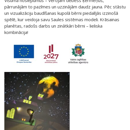
Visuma noslēpumus – vērojām debess ķermeņus,
pārrunājām to pazīmes un uzzinājām daudz jauna. Pēc stāstu
un vizualizāciju baudīšanas kupolā bērni piedalījās izzinošā
spēlē, kur veidoja savu Saules sistēmas modeli. Krāsainas
planētas, radošs darbs un zinātkāri bērni – lieliska
kombinācija!