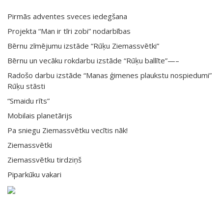
Pirmās adventes sveces iedegšana
Projekta “Man ir tīri zobi” nodarbības
Bērnu zīmējumu izstāde “Rūķu Ziemassvētki”
Bērnu un vecāku rokdarbu izstāde “Rūķu ballīte”—–
Radošo darbu izstāde “Manas ģimenes plaukstu nospiedumi”
Rūķu stāsti
“Smaidu rīts”
Mobilais planetārijs
Pa sniegu Ziemassvētku vecītis nāk!
Ziemassvētki
Ziemassvētku tirdziņš
Piparkūku vakari