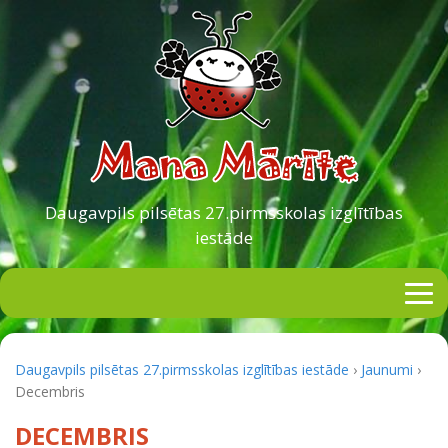
Daugavpils pilsētas
27.pirmsskolas izglītības
iestāde
Daugavpils pilsētas 27.pirmsskolas izglītības iestāde
›
Jaunumi
›
Decembris
DECEMBRIS