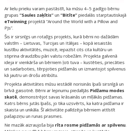
Ar lielu prieku varam pastāstīt, ka mūsu 4–5 gadīgo bērnu
grupas
“Saules zaķītis”
un
“Bitīte”
piedalās starptautiskajā
eTwinning
projektā “Around the World with a Pillow and
PJs”.
Šis ir sirsnīgs un rotaļīgs projekts, kurā bērni no dažādām
valstīm – Lietuvas, Turcijas un Itālijas – kopā iesaistās
kustību aktivitātēs, muzicē, iepazīst cits cita kultūru un
stiprina draudzību pāri valstu robežām. Projekta galvenā
ideja ir vienkārša un bērniem ļoti tuva – kustēties, priecāties
un sadarboties, tērpjoties pidžamās un izmantojot spilvenus
kā jautru un drošu atribūtu.
Projekta aktivitātes mūsu iestādē norisinās īpaši sirsnīgā un
brīvā gaisotnē. Bērni ar lepnumu piedalījās
Pidžamu modes
skatē
, demonstrējot savas krāsainās un mīļākās pidžamas.
Katrs bērns jutās īpašs, jo tika uzsvērts, ka katra pidžama ir
skaista un unikāla. Šī aktivitāte palīdzēja bērniem attīstīt
pašapziņu un runas prasmes.
Ne mazāk aizraujoša bija
rīta rosme pidžamās ar spilvenu
.