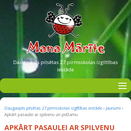
Daugavpils pilsētas
27.pirmsskolas izglītības
iestāde
Daugavpils pilsētas 27.pirmsskolas izglītības iestāde
›
Jaunumi
›
Apkārt pasaulei ar spilvenu un pidžamu
APKĀRT PASAULEI AR SPILVENU