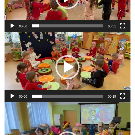
00:00
00:31
Video
atskaņotājs
00:00
00:19
Video
atskaņotājs