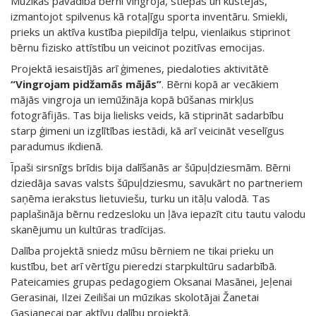
Mūzikas pavadībā bērni vingroja, stiepās un kustējās,
izmantojot spilvenus kā rotaļīgu sporta inventāru. Smiekli,
prieks un aktīva kustība piepildīja telpu, vienlaikus stiprinot
bērnu fizisko attīstību un veicinot pozitīvas emocijas.
Projektā iesaistījās arī ģimenes, piedaloties aktivitātē
“Vingrojam pidžamās mājās”
. Bērni kopā ar vecākiem
mājās vingroja un iemūžināja kopā būšanas mirkļus
fotogrāfijās. Tas bija lielisks veids, kā stiprināt sadarbību
starp ģimeni un izglītības iestādi, kā arī veicināt veselīgus
paradumus ikdienā.
Īpaši sirsnīgs brīdis bija dalīšanās ar šūpuļdziesmām. Bērni
dziedāja savas valsts šūpuļdziesmu, savukārt no partneriem
saņēma ierakstus lietuviešu, turku un itāļu valodā. Tas
paplašināja bērnu redzesloku un ļāva iepazīt citu tautu valodu
skanējumu un kultūras tradīcijas.
Dalība projektā sniedz mūsu bērniem ne tikai prieku un
kustību, bet arī vērtīgu pieredzi starpkultūru sadarbībā.
Pateicamies grupas pedagogiem Oksanai Masānei, Jeļenai
Gerasinai, Ilzei Zeilišai un mūzikas skolotājai Žanetai
Gasjaņecai par aktīvu dalību projektā.