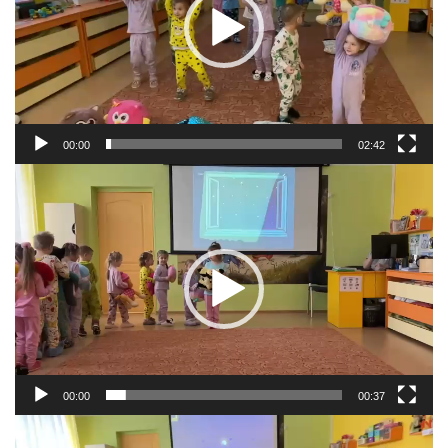
00:00
02:42
Video
atskaņotājs
00:00
00:37
Video
atskaņotājs