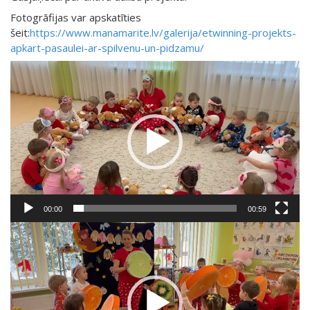
Fotogrāfijas var apskatīties
šeit:
https://www.manamarite.lv/galerija/etwinning-projekts-
apkart-pasaulei-ar-spilvenu-un-pidzamu/
Video
atskaņotājs
00:00
00:59
Video
atskaņotājs