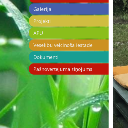
Galerija
Projekti
APU
Veselību veicinoša iestāde
Dokumenti
Pašnovērtējuma ziņojums