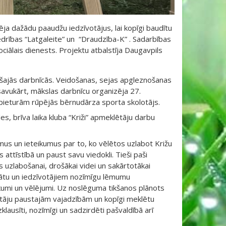
a dažādu paaudžu iedzīvotājus, lai kopīgi baudītu
drības “Latgaleite” un “Draudzība-K” . Sadarbības
ociālais dienests. Projektu atbalstīja Daugavpils
ošajās darbnīcās. Veidošanas, sejas apgleznošanas
savukārt, mākslas darbnīcu organizēja 27.
 pieturām rūpējās bērnudārza sporta skolotājs.
, brīva laika kluba “Križi” apmeklētāju darbu
umus un ieteikumus par to, ko vēlētos uzlabot Križu
 attīstībā un paust savu viedokli. Tieši paši
s uzlabošanai, drošākai videi un sakārtotākai
mātu un iedzīvotājiem nozīmīgu lēmumu
kumi un vēlējumi. Uz noslēguma tikšanos plānots
votāju paustajām vajadzībām un kopīgi meklētu
klausīti, nozīmīgi un sadzirdēti pašvaldībā arī