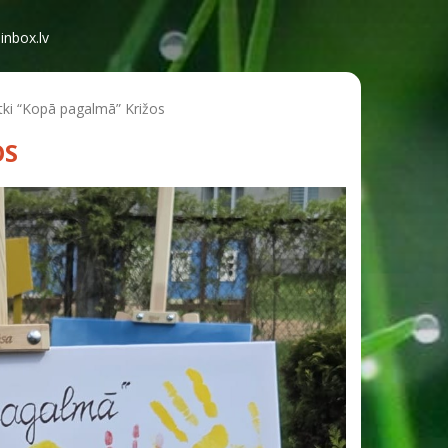
inbox.lv
ki “Kopā pagalmā” Križos
OS