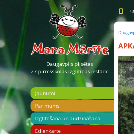
+3
Daugavpi
APK
Daugavpils pilsētas
27.pirmsskolas izglītības iestāde
Jaunumi
Par mums
Izglītošana un audzināšana
Ēdienkarte