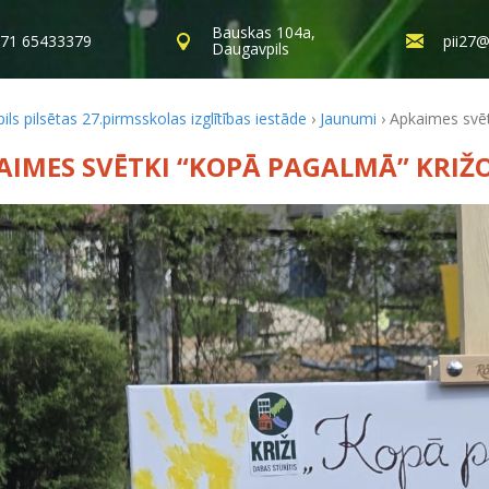
Bauskas 104a,
71 65433379
pii27@
Daugavpils
ls pilsētas 27.pirmsskolas izglītības iestāde
›
Jaunumi
›
Apkaimes svēt
AIMES SVĒTKI “KOPĀ PAGALMĀ” KRIŽ