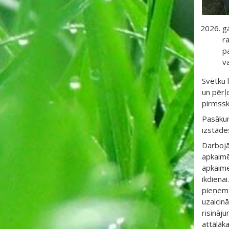
g
r
pa
va
Svētku 
un pērļ
pirmssk
Pasākum
izstāde
Darbojās
apkaimē.
apkaime
ikdiena
pieņemš
uzaicin
risināju
attālāk