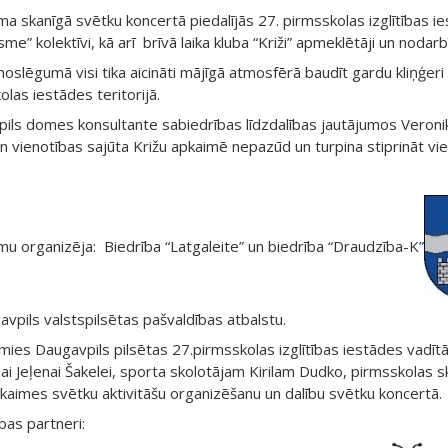
a skanīgā svētku koncertā piedalījās 27. pirmsskolas izglītības ie
me” kolektīvi, kā arī brīvā laika kluba “Križi” apmeklētāji un nodarbī
noslēgumā visi tika aicināti mājīgā atmosfērā baudīt gardu kliņģe
las iestādes teritorijā.
ils domes konsultante sabiedrības līdzdalības jautājumos Veronika 
n vienotības sajūta Križu apkaimē nepazūd un turpina stiprināt vie
u organizēja: Biedrība “Latgaleite” un biedrība “Draudzība-K”
avpils valstspilsētas pašvaldības atbalstu.
mies Daugavpils pilsētas 27.pirmsskolas izglītības iestādes vadītā
jai Jeļenai Šakelei, sporta skolotājam Kirilam Dudko, pirmsskolas s
kaimes svētku aktivitāšu organizēšanu un dalību svētku koncertā.
bas partneri: