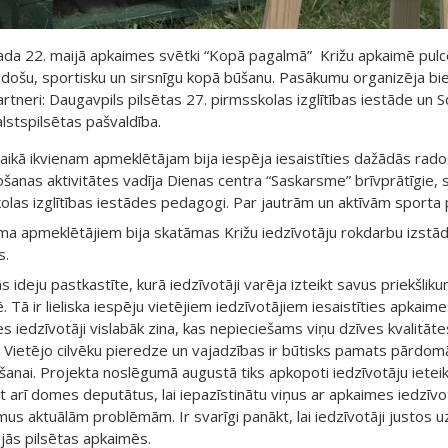
ada 22. maijā apkaimes svētki “Kopā pagalmā” Križu apkaimē pulcēj
adošu, sportisku un sirsnīgu kopā būšanu. Pasākumu organizēja bie
rtneri: Daugavpils pilsētas 27. pirmsskolas izglītības iestāde un S
lstspilsētas pašvaldība.
laikā ikvienam apmeklētājam bija iespēja iesaistīties dažādās rad
ošanas aktivitātes vadīja Dienas centra “Saskarsme” brīvprātīgie, 
olas izglītības iestādes pedagogi. Par jautrām un aktīvām sporta
a apmeklētājiem bija skatāmas Križu iedzīvotāju rokdarbu izstādes
s.
 ideju pastkastīte, kurā iedzīvotāji varēja izteikt savus priekšlik
 Tā ir lieliska iespēju vietējiem iedzīvotājiem iesaistīties apkaimes
s iedzīvotāji vislabāk zina, kas nepieciešams viņu dzīves kvalitāte
i. Vietējo cilvēku pieredze un vajadzības ir būtisks pamats pārdo
anai. Projekta noslēgumā augustā tiks apkopoti iedzīvotāju ietei
āt arī domes deputātus, lai iepazīstinātu viņus ar apkaimes iedzī
mus aktuālām problēmām. Ir svarīgi panākt, lai iedzīvotāji justos uz
ajās pilsētas apkaimēs.