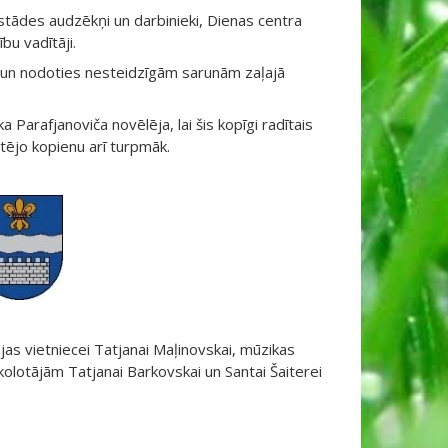
stādes audzēkņi un darbinieki, Dienas centra
bu vadītāji.
ri un nodoties nesteidzīgām sarunām zaļajā
Parafjanoviča novēlēja, lai šis kopīgi radītais
tējo kopienu arī turpmāk.
jas vietniecei Tatjanai Maļinovskai, mūzikas
kolotājām Tatjanai Barkovskai un Santai Šaiterei