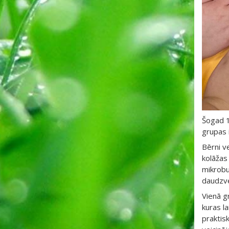
Šogad 1
grupas i
Bērni v
kolāžas
mikrobu
daudzve
Vienā g
kuras la
praktisk