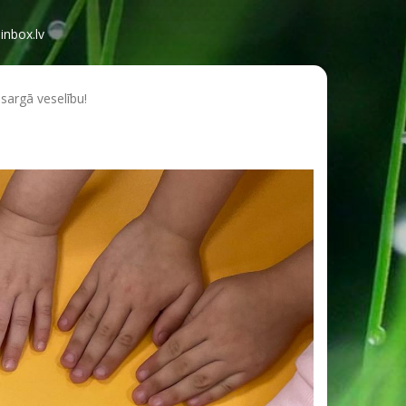
inbox.lv
sargā veselību!