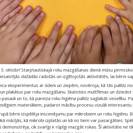
5. oktobrī Starptautiskajā roku mazgāšanas dienā mūsu pirmsskol
esaistījās dažādās radošās un izglītojošās aktivitātēs, lai bērni sapr
eica eksperimentus ar ūdeni un ziepēm, novēroja, kā tās palīdz no
 un plakātus par roku mazgāšanu. Skatoties multfilmas un dziedo
 pasauli un to, kā pareiza roku higiēna palīdz saglabāt veselību. 
idīgiem materiāliem, padarot mācību procesu vizuāli interesantu u
rupā bērni izspēlēja inscenējumu par mikrobiem un roku higiēnu. Bēr
ikā mācījās, kā mikrobi izplatās un kā no tiem var pasargāties. Spēl
i demonstrēja, cik svarīgi ir rūpīgi mazgāt rokas. Šī aktivitāte ne t