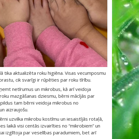
ā tika aktualizēta roku higiēna. Visas vecumposmu
astu, cik svarīgi ir rūpēties par roku tīrību.
ņemt netīrumus un mikrobus, kā arī veidoja
t roku mazgāšanas dziesmu, bērni mācījās par
Papildus tam bērni veidoja mikrobus no
n aizraujošu.
ni uzvilka mikrobu kostīmu un iesaistījās rotaļā,
es laikā visi centās izvairīties no “mikrobiem” un
ikai izglītoja par veselības paradumiem, bet arī