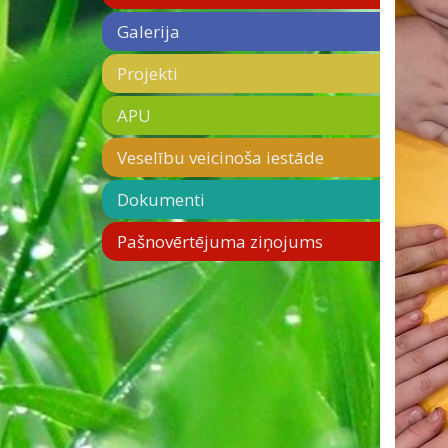
Galerija
Projekti
APU
Veselību veicinoša iestāde
Dokumenti
Pašnovērtējuma ziņojums