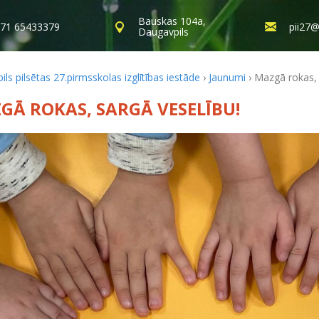
Bauskas 104a,
71 65433379
pii27@
Daugavpils
ls pilsētas 27.pirmsskolas izglītības iestāde
›
Jaunumi
›
Mazgā rokas, 
GĀ ROKAS, SARGĀ VESELĪBU!