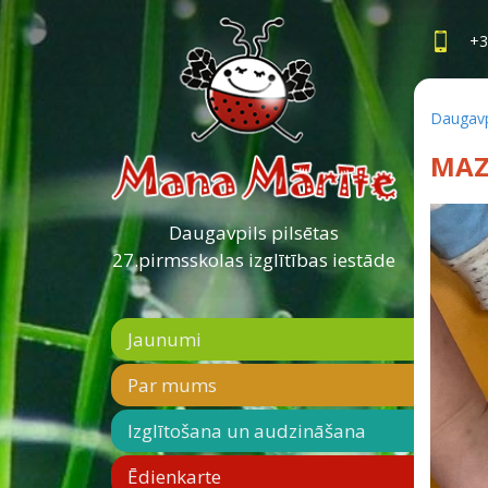
+3
Daugavpi
MAZ
Daugavpils pilsētas
27.pirmsskolas izglītības iestāde
Jaunumi
Par mums
Izglītošana un audzināšana
Ēdienkarte